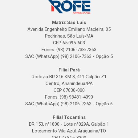
Matriz São Luís
Avenida Engenheiro Emiliano Macieira, 05
Pedrinhas, São Luís/MA
CEP 65.095-603
Fones: (98) 2106-738/7363
SAC (WhatsApp) (98) 2106-7363 - Opção 5
Filial Pará
Rodovia BR 316 KM 8, 411 Galpão Z1
Centro, Ananindeua/PA
CEP 67030-000
Fones: (98) 98481-4090
SAC (WhatsApp) (98) 2106-7363 - Opção 6
Filial Tocantins
BR 153, n°1800 - Lote n°029A, Galpão 1
Loteamento Vila Azul, Araguaína/TO
CEP 77.815-8200