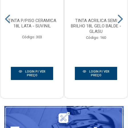
TINTA P/PISO CERAMICA
TINTA ACRILICA SEMI
18L LATA - SUVINIL
BRILHO 18L GELO BALDE -
GLASU
Código: 303
Código: 160
LOGIN P/ VER
LOGIN P/ VER
PREÇO
PREÇO