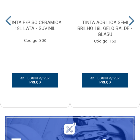
TINTA P/PISO CERAMICA
TINTA ACRILICA SEMI
18L LATA - SUVINIL
BRILHO 18L GELO BALDE -
GLASU
Código: 303
Código: 160
LOGIN P/ VER
LOGIN P/ VER
PREÇO
PREÇO