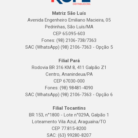
Matriz São Luís
Avenida Engenheiro Emiliano Macieira, 05
Pedrinhas, São Luís/MA
CEP 65.095-603
Fones: (98) 2106-738/7363
SAC (WhatsApp) (98) 2106-7363 - Opção 5
Filial Pará
Rodovia BR 316 KM 8, 411 Galpão Z1
Centro, Ananindeua/PA
CEP 67030-000
Fones: (98) 98481-4090
SAC (WhatsApp) (98) 2106-7363 - Opção 6
Filial Tocantins
BR 153, n°1800 - Lote n°029A, Galpão 1
Loteamento Vila Azul, Araguaína/TO
CEP 77.815-8200
SAC: (63) 99280-8207