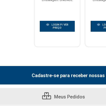
LOGIN P/ VER
LOGIN P/ VER
LO
PREÇO
PREÇO
P
Cadastre-se para receber nossas 
Meus Pedidos