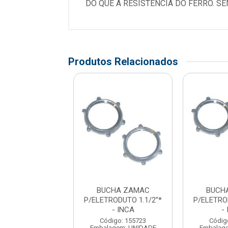
DO QUE A RESISTENCIA DO FERRO. S
Produtos Relacionados
CHA ZAMAC
BUCHA ZAMAC
BUCH
RODUTO 1.1/2”*
P/ELETRODUTO 1.1/2”*
P/ELETRO
- INCA
- INCA
-
digo: 155723
Código: 155723
Códig
agem: UNIDADE
Embalagem: UNIDADE
Embalag