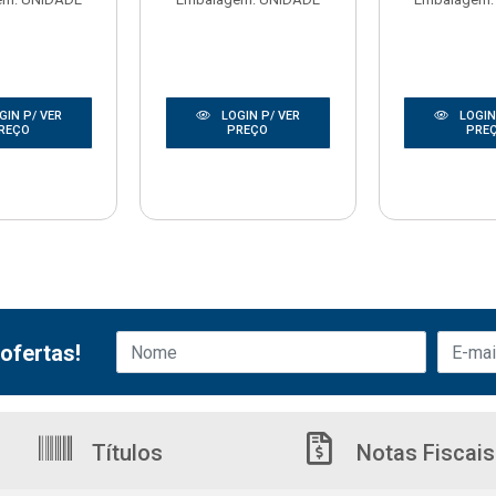
GIN P/ VER
LOGIN P/ VER
LOGIN
REÇO
PREÇO
PRE
ofertas!
Títulos
Notas Fiscais