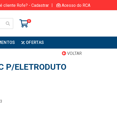
|
é cliente Rofe? - Cadastrar
Acesso do RCA
0
MENTOS
OFERTAS
VOLTAR
C P/ELETRODUTO
03