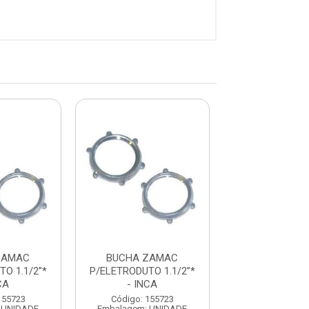
ZAMAC
BUCHA ZAMAC
BUCHA ZA
O 1.1/2”*
P/ELETRODUTO 1.1/2”*
P/ELETRODUTO 
CA
- INCA
- INCA
155723
Código: 155723
Código: 155
 UNIDADE
Embalagem: UNIDADE
Embalagem: U