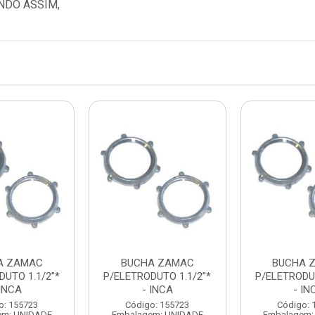
ENDO ASSIM,
A ZAMAC
BUCHA ZAMAC
BUCHA 
DUTO 1.1/2”*
P/ELETRODUTO 1.1/2”*
P/ELETRODUT
 INCA
- INCA
- IN
o: 155723
Código: 155723
Código: 
em: UNIDADE
Embalagem: UNIDADE
Embalagem: