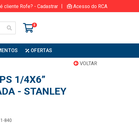
|
é cliente Rofe? - Cadastrar
Acesso do RCA
0
MENTOS
OFERTAS
VOLTAR
PS 1/4X6”
DA - STANLEY
11-840