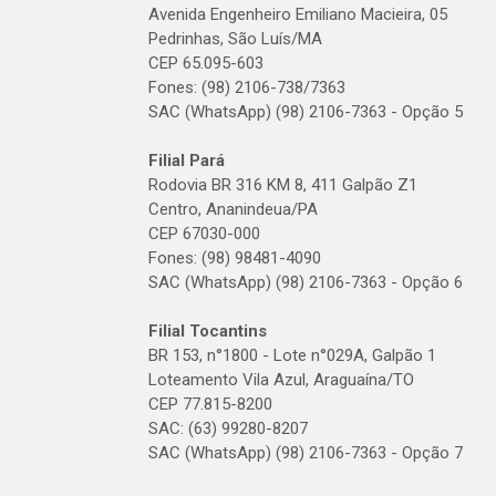
Avenida Engenheiro Emiliano Macieira, 05
Pedrinhas, São Luís/MA
CEP 65.095-603
Fones: (98) 2106-738/7363
SAC (WhatsApp) (98) 2106-7363 - Opção 5
Filial Pará
Rodovia BR 316 KM 8, 411 Galpão Z1
Centro, Ananindeua/PA
CEP 67030-000
Fones: (98) 98481-4090
SAC (WhatsApp) (98) 2106-7363 - Opção 6
Filial Tocantins
BR 153, n°1800 - Lote n°029A, Galpão 1
Loteamento Vila Azul, Araguaína/TO
CEP 77.815-8200
SAC: (63) 99280-8207
SAC (WhatsApp) (98) 2106-7363 - Opção 7