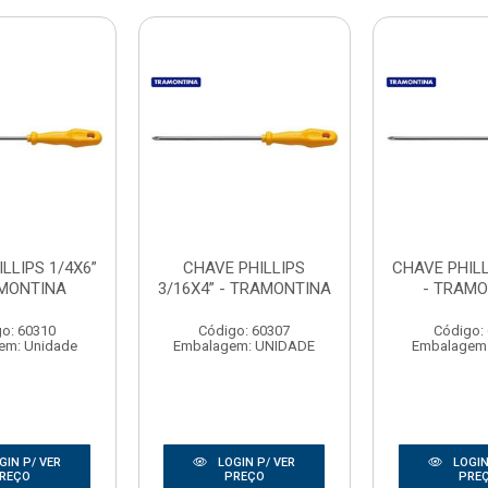
LLIPS 1/4X6”
CHAVE PHILLIPS
CHAVE PHILL
AMONTINA
3/16X4” - TRAMONTINA
- TRAM
o: 60310
Código: 60307
Código:
em: Unidade
Embalagem: UNIDADE
Embalagem:
GIN P/ VER
LOGIN P/ VER
LOGIN
REÇO
PREÇO
PRE