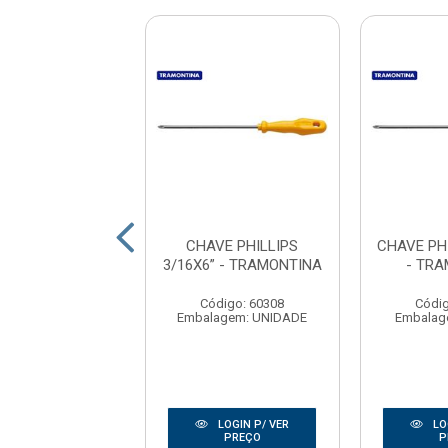
VE PHILLIPS
CHAVE PHILLIPS
CHAVE PHI
” - TRAMONTINA
3/16X6” - TRAMONTINA
- TR
digo: 60306
Código: 60308
Códig
agem: UNIDADE
Embalagem: UNIDADE
Embalag
LOGIN P/ VER
LOGIN P/ VER
LO
PREÇO
PREÇO
P