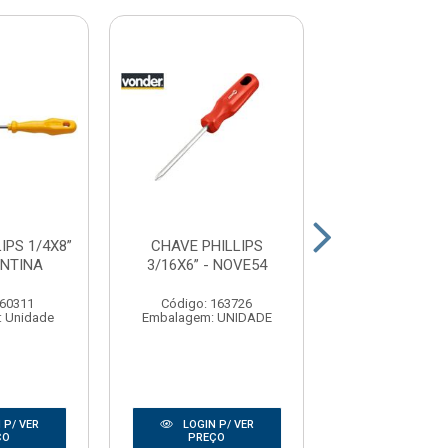
IPS 1/4X8”
CHAVE PHILLIPS
CHAVE PHILLIP
ONTINA
3/16X6” - NOVE54
- TRAMONT
 60311
Código: 163726
Código: 60
 Unidade
Embalagem: UNIDADE
Embalagem: U
 P/ VER
LOGIN P/ VER
LOGIN P/
ÇO
PREÇO
PREÇO