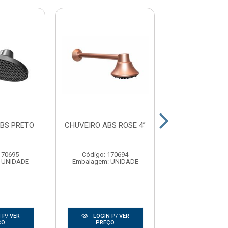
ABS PRETO
CHUVEIRO ABS ROSE 4”
CHUVEIRO ABS
4”
170695
Código: 170694
Código: 17
 UNIDADE
Embalagem: UNIDADE
Embalagem: U
 P/ VER
LOGIN P/ VER
LOGIN P/
ÇO
PREÇO
PREÇO