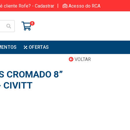
|
é cliente Rofe? - Cadastrar
Acesso do RCA
0
MENTOS
OFERTAS
VOLTAR
S CROMADO 8”
 CIVITT