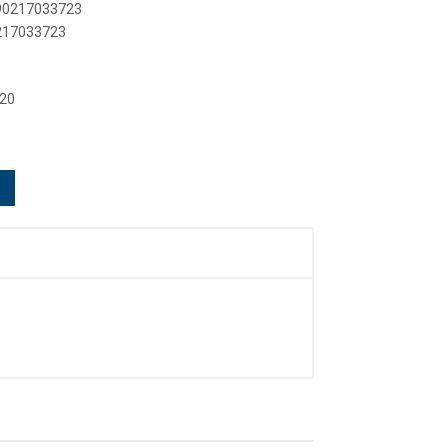
890217033723
0217033723
 20