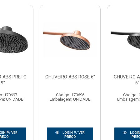
O ABS PRETO
CHUVEIRO ABS ROSE 6”
CHUVEIRO 
9”
6”
o: 170697
Código: 170696
Código: 
em: UNIDADE
Embalagem: UNIDADE
Embalagem:
GIN P/ VER
LOGIN P/ VER
LOGIN
REÇO
PREÇO
PRE