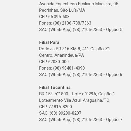
Avenida Engenheiro Emiliano Macieira, 05
Pedrinhas, São Luís/MA
CEP 65.095-603
Fones: (98) 2106-738/7363
SAC (WhatsApp) (98) 2106-7363 - Opção 5
Filial Pará
Rodovia BR 316 KM 8, 411 Galpão Z1
Centro, Ananindeua/PA
CEP 67030-000
Fones: (98) 98481-4090
SAC (WhatsApp) (98) 2106-7363 - Opção 6
Filial Tocantins
BR 153, n°1800 - Lote n°029A, Galpão 1
Loteamento Vila Azul, Araguaína/TO
CEP 77.815-8200
SAC: (63) 99280-8207
SAC (WhatsApp) (98) 2106-7363 - Opção 7