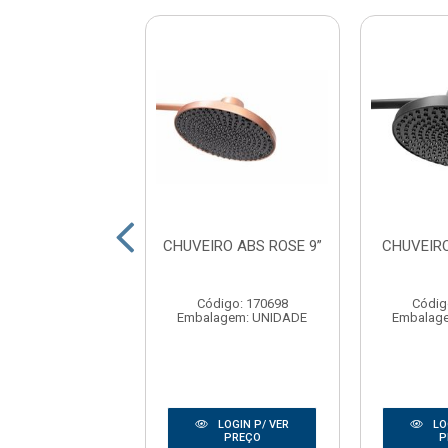
UVEIRO ABS
CHUVEIRO ABS ROSE 9”
CHUVEIR
ADO 6”150MM
ONDO - FLUX
Código: 170698
Códig
digo: 165195
Embalagem: UNIDADE
Embalag
agem: UNIDADE
LOGIN P/ VER
LOGIN P/ VER
LO
PREÇO
PREÇO
P