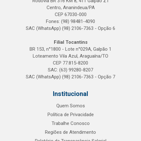
Rodovia BR 316 KM 8, 411 Galpão Z1
Centro, Ananindeua/PA
CEP 67030-000
Fones: (98) 98481-4090
SAC (WhatsApp) (98) 2106-7363 - Opção 6
Filial Tocantins
BR 153, n°1800 - Lote n°029A, Galpão 1
Loteamento Vila Azul, Araguaína/TO
CEP 77.815-8200
SAC: (63) 99280-8207
SAC (WhatsApp) (98) 2106-7363 - Opção 7
Institucional
Quem Somos
Política de Privacidade
Trabalhe Conosco
Regiões de Atendimento