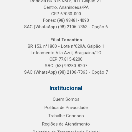
Rodovia BR 316 KM 8, 411 Galpão Z1
Centro, Ananindeua/PA
CEP 67030-000
Fones: (98) 98481-4090
SAC (WhatsApp) (98) 2106-7363 - Opção 6
Filial Tocantins
BR 153, n°1800 - Lote n°029A, Galpão 1
Loteamento Vila Azul, Araguaína/TO
CEP 77.815-8200
SAC: (63) 99280-8207
SAC (WhatsApp) (98) 2106-7363 - Opção 7
Institucional
Quem Somos
Política de Privacidade
Trabalhe Conosco
Regiões de Atendimento