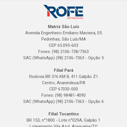
Matriz São Luís
Avenida Engenheiro Emiliano Macieira, 05
Pedrinhas, São Luís/MA
CEP 65.095-603
Fones: (98) 2106-738/7363
SAC (WhatsApp) (98) 2106-7363 - Opção 5
Filial Pará
Rodovia BR 316 KM 8, 411 Galpão Z1
Centro, Ananindeua/PA
CEP 67030-000
Fones: (98) 98481-4090
SAC (WhatsApp) (98) 2106-7363 - Opção 6
Filial Tocantins
BR 153, n°1800 - Lote n°029A, Galpão 1
Loteamento Vila Azul, Araguaína/TO