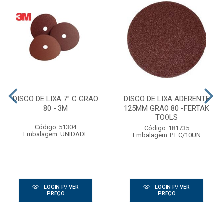
DISCO DE LIXA 7” C GRAO
DISCO DE LIXA ADERENTE
80 - 3M
125MM GRAO 80 -FERTAK
TOOLS
Código: 51304
Código: 181735
Embalagem: UNIDADE
Embalagem: PT C/10UN
LOGIN P/ VER
LOGIN P/ VER
PREÇO
PREÇO