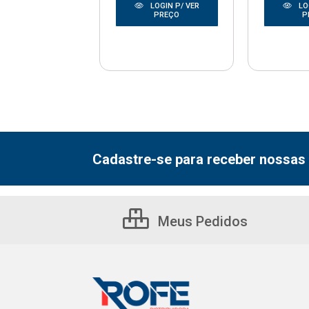
LOGIN P/ VER
LOGIN P/ VER
LO
PREÇO
PREÇO
P
Cadastre-se para receber nossas 
Meus Pedidos