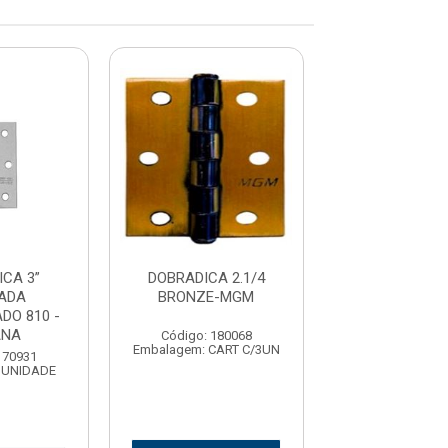
CA 3”
DOBRADICA 2.1/4
DOBRADICA
ADA
BRONZE-MGM
CROMADO-
DO 810 -
ANA
Código: 180068
Código: 180
Embalagem: CART C/3UN
Embalagem: CAR
170931
 UNIDADE