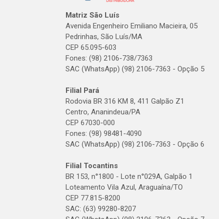
Matriz São Luís
Avenida Engenheiro Emiliano Macieira, 05
Pedrinhas, São Luís/MA
CEP 65.095-603
Fones: (98) 2106-738/7363
SAC (WhatsApp) (98) 2106-7363 - Opção 5
Filial Pará
Rodovia BR 316 KM 8, 411 Galpão Z1
Centro, Ananindeua/PA
CEP 67030-000
Fones: (98) 98481-4090
SAC (WhatsApp) (98) 2106-7363 - Opção 6
Filial Tocantins
BR 153, n°1800 - Lote n°029A, Galpão 1
Loteamento Vila Azul, Araguaína/TO
CEP 77.815-8200
SAC: (63) 99280-8207