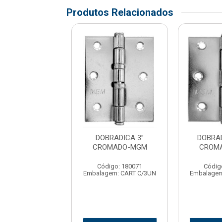
Produtos Relacionados
ADICA 2.1/4
DOBRADICA 3”
DOBRAD
ONZE-MGM
CROMADO-MGM
CROM
digo: 180068
Código: 180071
Códig
gem: CART C/3UN
Embalagem: CART C/3UN
Embalagem