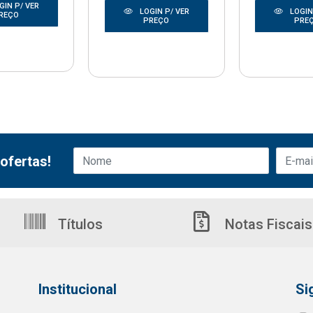
GIN P/ VER
LOGIN P/ VER
LOGIN
REÇO
PREÇO
PRE
ofertas!
Títulos
Notas Fiscais
Institucional
Si