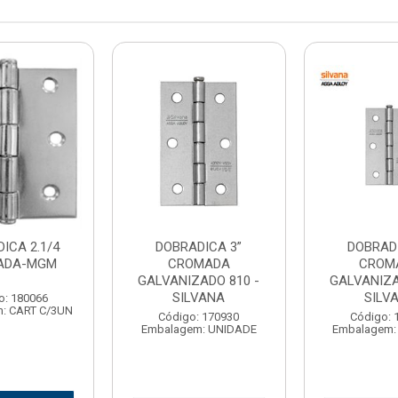
ICA 2.1/4
DOBRADICA 3”
DOBRADI
ADA-MGM
CROMADA
CROM
GALVANIZADO 810 -
GALVANIZA
SILVANA
SILV
o: 180066
: CART C/3UN
Código: 170930
Código: 
Embalagem: UNIDADE
Embalagem: