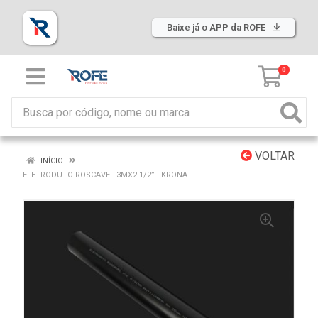
Baixe já o APP da ROFE
0
VOLTAR
INÍCIO
ELETRODUTO ROSCAVEL 3MX2.1/2” - KRONA