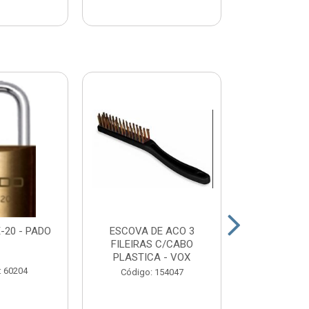
-20 - PADO
ESCOVA DE ACO 3
DESEMPENA
FILEIRAS C/CABO
DENTADA 
PLASTICA - VOX
12X25 
: 60204
Código: 154047
Código: