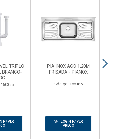
IVEL TRIPLO
PIA INOX ACO 1,20M
TELHA TRAN
L BRANCO-
FRISADA - PIANOX
0,50X2
RC
GRANP
Código: 166185
 160355
Código:
N P/ VER
LOGIN P/ VER
LOGIN
EÇO
PREÇO
PRE