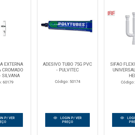
A EXTERNA
ADESIVO TUBO 75G PVC
SIFAO FLEX
A CROMADO
- PULVITEC
UNIVERSA
- SILVANA
HE
Código: 50174
: 60179
Código:
N P/ VER
LOGIN P/ VER
LOGI
EÇO
PREÇO
PR