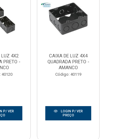
 LUZ 4X2
CAIXA DE LUZ 4X4
CAIXA DE
 PRETO -
QUADRADA PRETO -
SEXTAVADA
NCO
AMANCO
ISO
: 40120
Código: 40119
Código:
N P/ VER
LOGIN P/ VER
LOGIN
EÇO
PREÇO
PRE