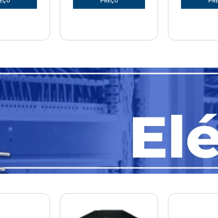
EÇO
PREÇO
PR