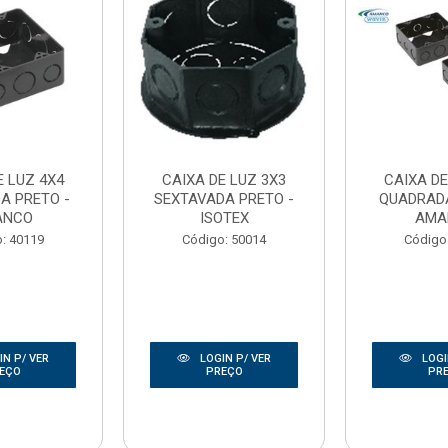
E LUZ 4X4
CAIXA DE LUZ 3X3
CAIXA DE
A PRETO -
SEXTAVADA PRETO -
QUADRADA
ANCO
ISOTEX
AMA
: 40119
Código: 50014
Código
N P/ VER
LOGIN P/ VER
LOGI
EÇO
PREÇO
PR