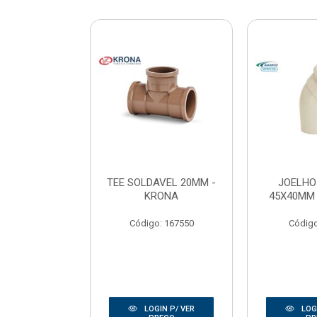
 ESGOTO
TEE SOLDAVEL 20MM -
JOELHO
M - AMANCO
KRONA
45X40MM
o: 40009
Código: 167550
Código
IN P/ VER
LOGIN P/ VER
LOGI