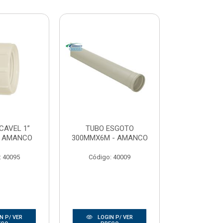
CAVEL 1”
TUBO ESGOTO
TEE SOLDAV
- AMANCO
300MMX6M - AMANCO
KRO
: 40095
Código: 40009
Código:
N P/ VER
LOGIN P/ VER
LOGIN