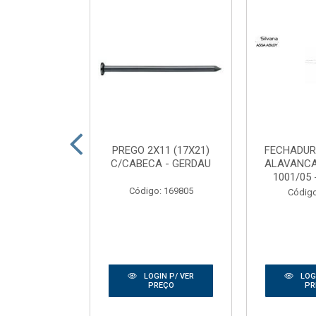
DEIRA SEMI
PREGO 2X11 (17X21)
FECHADUR
2,10 FRISADA
C/CABECA - GERDAU
ALAVANC
RTAS RIBE...
1001/05 
Código: 169805
: 165186
Código
IN P/ VER
LOGIN P/ VER
LOGI
REÇO
PREÇO
PR