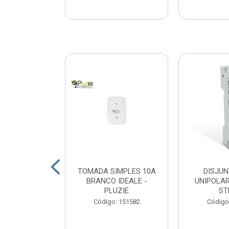
CA 1KG VIVA
TOMADA SIMPLES 10A
DISJUN
VIVA
BRANCO IDEALE -
UNIPOLAR
PLUZIE
ST
: 163527
Código: 151582
Código