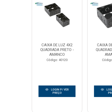
E LUZ 3X3
CAIXA DE LUZ 4X2
CAIXA D
DA PRETO -
QUADRADA PRETO -
QUADRAD
OTEX
AMANCO
AM
o: 50014
Código: 40120
Código
IN P/ VER
LOGIN P/ VER
LOGI
REÇO
PREÇO
PR