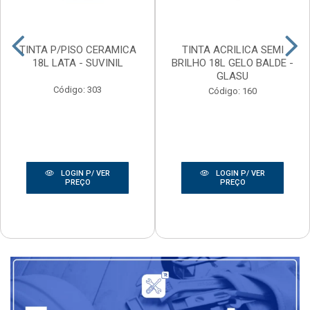
TINTA P/PISO CERAMICA
TINTA ACRILICA SEMI
18L LATA - SUVINIL
BRILHO 18L GELO BALDE -
GLASU
Código: 303
Código: 160
LOGIN P/ VER
LOGIN P/ VER
PREÇO
PREÇO