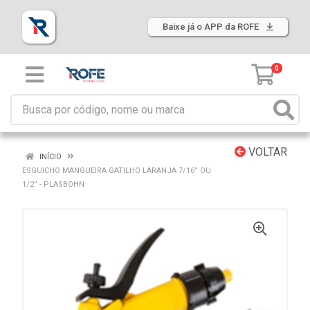
Baixe já o APP da ROFE
0
VOLTAR
INÍCIO
ESGUICHO MANGUEIRA GATILHO LARANJA 7/16” OU
1/2” - PLASBOHN