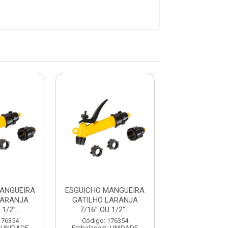
ANGUEIRA
ESGUICHO MANGUEIRA
ESGUICHO MAN
LARANJA
GATILHO LARANJA
GATILHO LA
1/2”...
7/16” OU 1/2”...
7/16” OU 1/2
176354
Código: 176354
Código: 176
 UNIDADE
Embalagem: UNIDADE
Embalagem: U