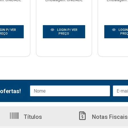
GIN P/ VER
LOGIN P/ VER
LOGIN
REÇO
PREÇO
PRE
ofertas!
Títulos
Notas Fiscais