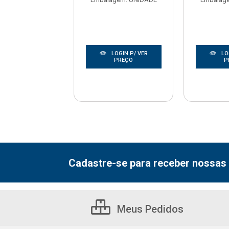
LOGIN P/ VER
LOGIN P/ VER
LO
PREÇO
PREÇO
P
Cadastre-se para receber nossas 
Meus Pedidos