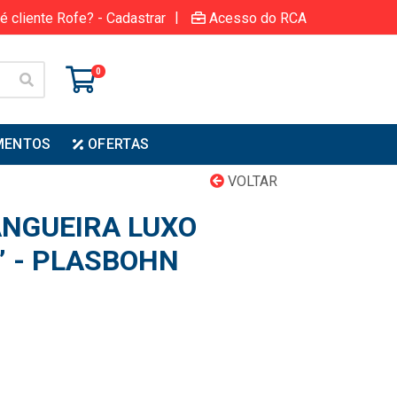
|
é cliente Rofe? - Cadastrar
Acesso do RCA
0
MENTOS
OFERTAS
VOLTAR
NGUEIRA LUXO
” - PLASBOHN