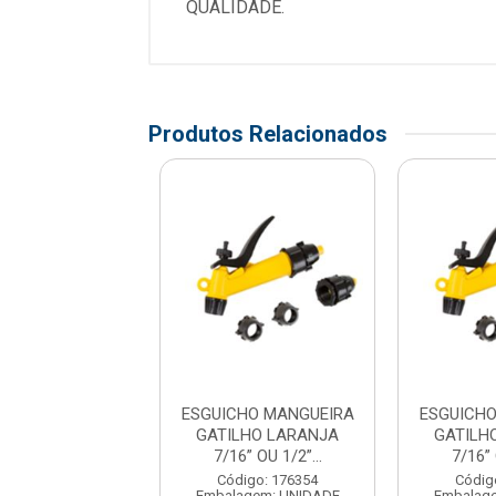
QUALIDADE.
Produtos Relacionados
CHO MANGUEIRA
ESGUICHO MANGUEIRA
ESGUICH
LHO LARANJA
GATILHO LARANJA
GATILH
6” OU 1/2”...
7/16” OU 1/2”...
7/16” 
digo: 176354
Código: 176354
Códig
agem: UNIDADE
Embalagem: UNIDADE
Embalag