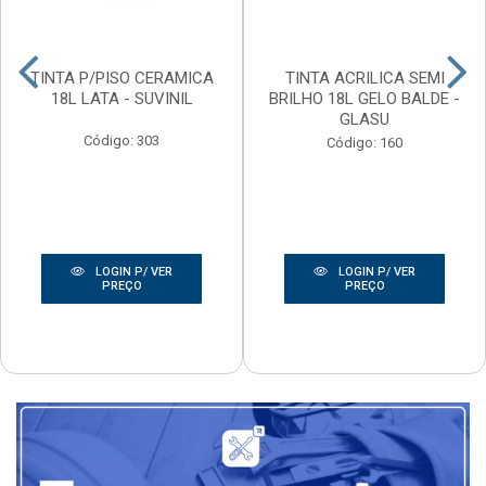
TINTA P/PISO CERAMICA
TINTA ACRILICA SEMI
18L LATA - SUVINIL
BRILHO 18L GELO BALDE -
GLASU
Código: 303
Código: 160
LOGIN P/ VER
LOGIN P/ VER
PREÇO
PREÇO