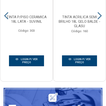
TINTA P/PISO CERAMICA
TINTA ACRILICA SEMI
18L LATA - SUVINIL
BRILHO 18L GELO BALDE -
GLASU
Código: 303
Código: 160
LOGIN P/ VER
LOGIN P/ VER
PREÇO
PREÇO