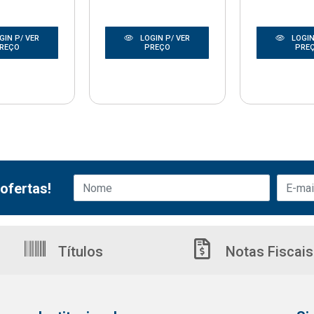
GIN P/ VER
LOGIN P/ VER
LOGIN
REÇO
PREÇO
PRE
ofertas!
Títulos
Notas Fiscais