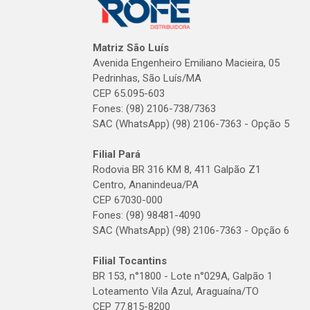
Matriz São Luís
Avenida Engenheiro Emiliano Macieira, 05
Pedrinhas, São Luís/MA
CEP 65.095-603
Fones: (98) 2106-738/7363
SAC (WhatsApp) (98) 2106-7363 - Opção 5
Filial Pará
Rodovia BR 316 KM 8, 411 Galpão Z1
Centro, Ananindeua/PA
CEP 67030-000
Fones: (98) 98481-4090
SAC (WhatsApp) (98) 2106-7363 - Opção 6
Filial Tocantins
BR 153, n°1800 - Lote n°029A, Galpão 1
Loteamento Vila Azul, Araguaína/TO
CEP 77.815-8200