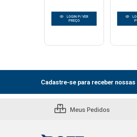
LOGIN P/ VER
LOGIN P/ VER
LO
PREÇO
PREÇO
P
Cadastre-se para receber nossas 
Meus Pedidos