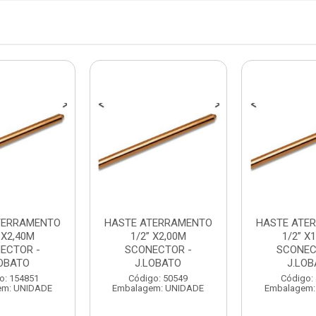
TERRAMENTO
HASTE ATERRAMENTO
HASTE ATE
 X2,40M
1/2” X2,00M
1/2” X
ECTOR -
SCONECTOR -
SCONEC
LOBATO
J.LOBATO
J.LOB
o: 154851
Código: 50549
Código:
em: UNIDADE
Embalagem: UNIDADE
Embalagem: