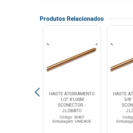
Produtos Relacionados
 ATERRAMENTO
HASTE ATERRAMENTO
HASTE A
5.88.MM 2,000M
1/2” X1,00M
5/8”
ECTOR - TA...
SCONECTOR -
SCON
J.LOBATO
J.
digo: 179318
agem: UNIDADE
Código: 50407
Códig
Embalagem: UNIDADE
Embalag