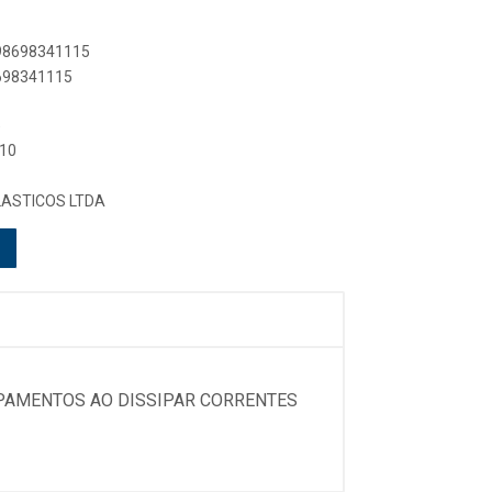
898698341115
8698341115
O
 10
LASTICOS LTDA
IPAMENTOS AO DISSIPAR CORRENTES