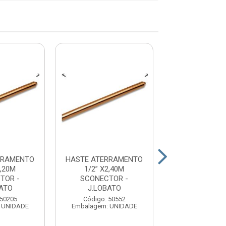
RRAMENTO
HASTE ATERRAMENTO
HASTE ATERR
1,20M
1/2” X2,40M
5/8” X2,0
TOR -
SCONECTOR -
SCONECTO
ATO
J.LOBATO
J.LOBAT
 50205
Código: 50552
Código: 15
 UNIDADE
Embalagem: UNIDADE
Embalagem: U