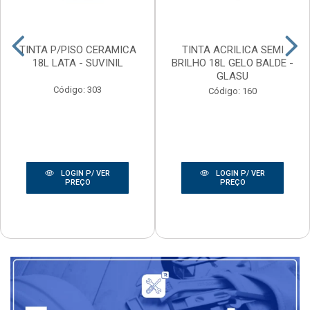
TINTA P/PISO CERAMICA
TINTA ACRILICA SEMI
18L LATA - SUVINIL
BRILHO 18L GELO BALDE -
GLASU
Código: 303
Código: 160
LOGIN P/ VER
LOGIN P/ VER
PREÇO
PREÇO