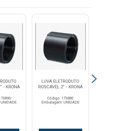
TRODUTO
LUVA ELETRODUTO
LUVA ELETR
” - KRONA
ROSCAVEL 2” - KRONA
ROSCAVEL 1.1
KRONA
173890
Código: 173882
Código: 17
 UNIDADE
Embalagem: UNIDADE
Embalagem: U