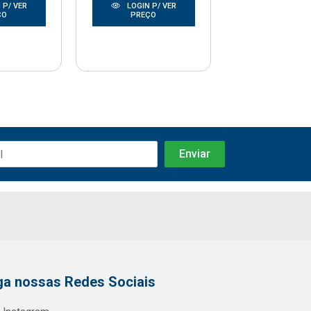
 P/ VER
LOGIN P/ VER
LOGIN P/
ÇO
PREÇO
PREÇO
ga nossas Redes Sociais