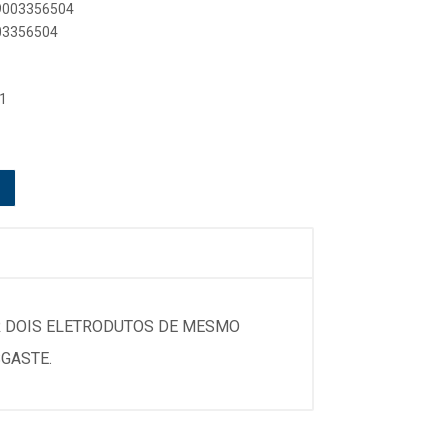
89003356504
003356504
1
R DOIS ELETRODUTOS DE MESMO
GASTE.