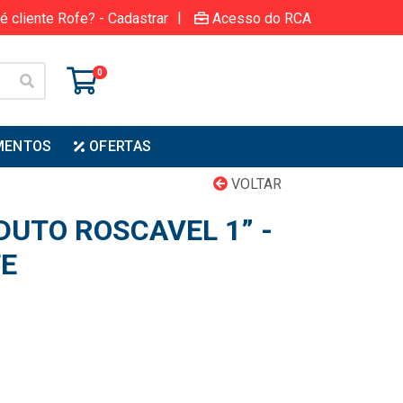
|
é cliente Rofe? - Cadastrar
Acesso do RCA
0
MENTOS
OFERTAS
VOLTAR
DUTO ROSCAVEL 1” -
E