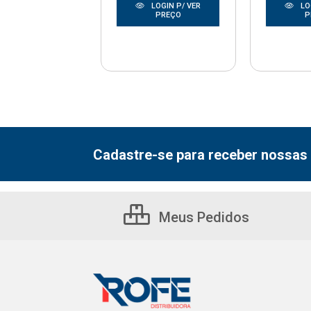
LOGIN P/ VER
LOGIN P/ VER
LO
PREÇO
PREÇO
P
Cadastre-se para receber nossas 
Meus Pedidos