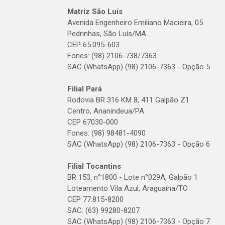
Matriz São Luís
Avenida Engenheiro Emiliano Macieira, 05
Pedrinhas, São Luís/MA
CEP 65.095-603
Fones: (98) 2106-738/7363
SAC (WhatsApp) (98) 2106-7363 - Opção 5
Filial Pará
Rodovia BR 316 KM 8, 411 Galpão Z1
Centro, Ananindeua/PA
CEP 67030-000
Fones: (98) 98481-4090
SAC (WhatsApp) (98) 2106-7363 - Opção 6
Filial Tocantins
BR 153, n°1800 - Lote n°029A, Galpão 1
Loteamento Vila Azul, Araguaína/TO
CEP 77.815-8200
SAC: (63) 99280-8207
SAC (WhatsApp) (98) 2106-7363 - Opção 7