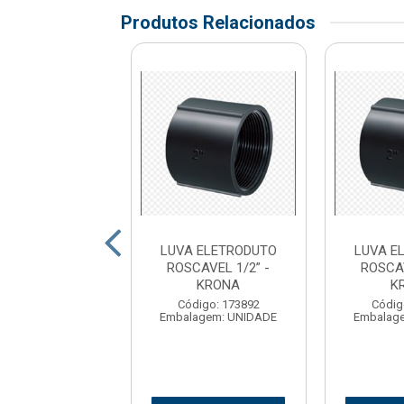
Produtos Relacionados
 ELETRODUTO
LUVA ELETRODUTO
LUVA E
AVEL 1.1/2” -
ROSCAVEL 1/2” -
ROSCAV
DRAO FORTE
KRONA
K
digo: 178029
Código: 173892
Códig
gem: PT C/10UN
Embalagem: UNIDADE
Embalag