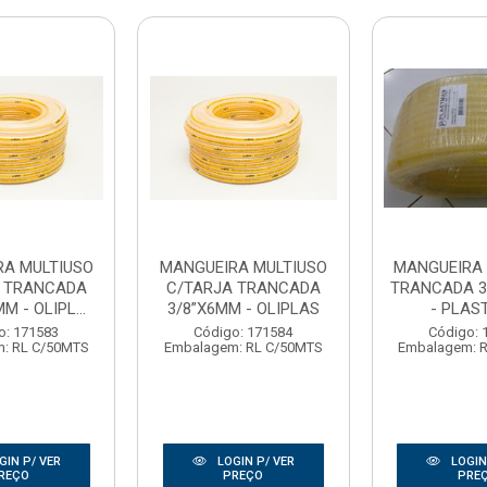
RA MULTIUSO
MANGUEIRA MULTIUSO
MANGUEIRA 
 TRANCADA
C/TARJA TRANCADA
TRANCADA 3
M - OLIPL...
3/8”X6MM - OLIPLAS
- PLAS
o: 171583
Código: 171584
Código: 
: RL C/50MTS
Embalagem: RL C/50MTS
Embalagem: 
GIN P/ VER
LOGIN P/ VER
LOGIN
REÇO
PREÇO
PRE