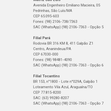
Avenida Engenheiro Emiliano Macieira, 05
Pedrinhas, São Luís/MA
CEP 65.095-603
Fones: (98) 2106-738/7363
SAC (WhatsApp) (98) 2106-7363 - Opção 5
Filial Pará
Rodovia BR 316 KM 8, 411 Galpão Z1
Centro, Ananindeua/PA
CEP 67030-000
Fones: (98) 98481-4090
SAC (WhatsApp) (98) 2106-7363 - Opção 6
Filial Tocantins
BR 153, n°1800 - Lote n°029A, Galpão 1
Loteamento Vila Azul, Araguaína/TO
CEP 77.815-8200
SAC: (63) 99280-8207
SAC (WhatsApp) (98) 2106-7363 - Opção 7