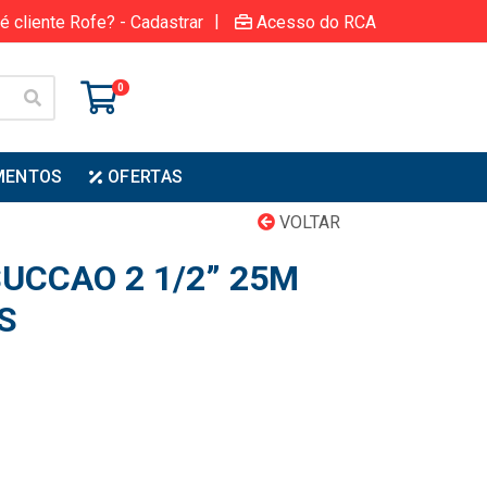
|
é cliente Rofe? - Cadastrar
Acesso do RCA
0
MENTOS
OFERTAS
VOLTAR
UCCAO 2 1/2” 25M
S