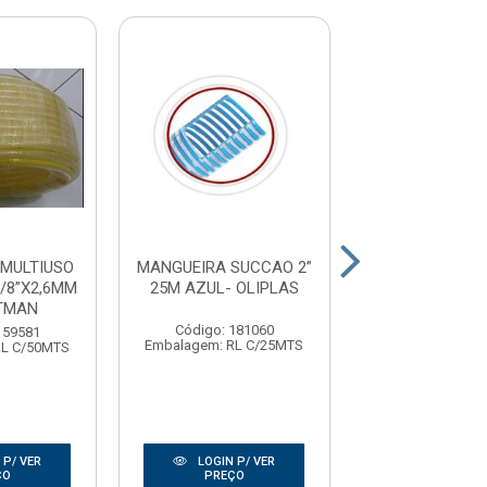
MULTIUSO
MANGUEIRA SUCCAO 2”
MANGUEIRA 
/8”X2,6MM
25M AZUL- OLIPLAS
2/5” 25M A
TMAN
OLIPLA
Código: 181060
159581
Código: 181
Embalagem: RL C/25MTS
RL C/50MTS
Embalagem: RL 
 P/ VER
LOGIN P/ VER
LOGIN P/
ÇO
PREÇO
PREÇO