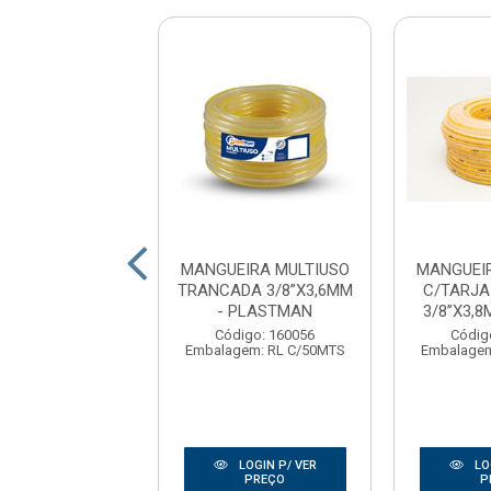
EIRA SUCCAO 2
MANGUEIRA MULTIUSO
MANGUEI
” 25M AZUL -
TRANCADA 3/8”X3,6MM
C/TARJA
LASTMAR
- PLASTMAN
3/8”X3,8M
digo: 178213
Código: 160056
Códig
gem: RL C/25MTS
Embalagem: RL C/50MTS
Embalagem
LOGIN P/ VER
LOGIN P/ VER
LO
PREÇO
PREÇO
P