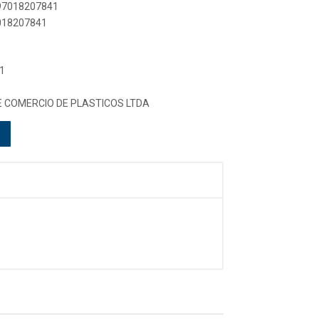
897018207841
7018207841
1
E COMERCIO DE PLASTICOS LTDA