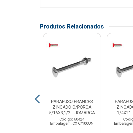
Produtos Relacionados
FUSO FRANCES
PARAFUSO FRANCES
PARAFU
ADO C/PORCA
ZINCADO C/PORCA
ZINCAD
7” - JOMARCA
5/16X3,1/2 - JOMARCA
1/4X2”
digo: 60436
Código: 60424
Códig
gem: CX C/50UN
Embalagem: CX C/100UN
Embalagem