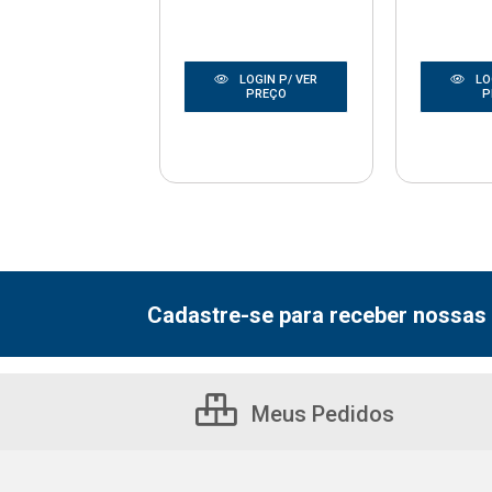
LOGIN P/ VER
LOGIN P/ VER
LO
PREÇO
PREÇO
P
Cadastre-se para receber nossas 
Meus Pedidos