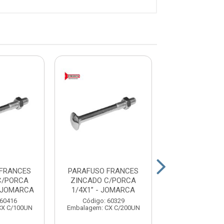
 FRANCES
PARAFUSO FRANCES
PARAFUSO F
C/PORCA
ZINCADO C/PORCA
ZINCADO C/
- JOMARCA
1/4X1” - JOMARCA
1/4X3” - JO
 60416
Código: 60329
Código: 60
CX C/100UN
Embalagem: CX C/200UN
Embalagem: CX 