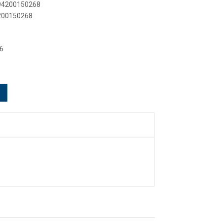
894200150268
4200150268
6