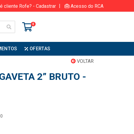
|
é cliente Rofe? - Cadastrar
Acesso do RCA
0
MENTOS
OFERTAS
VOLTAR
GAVETA 2” BRUTO -
00