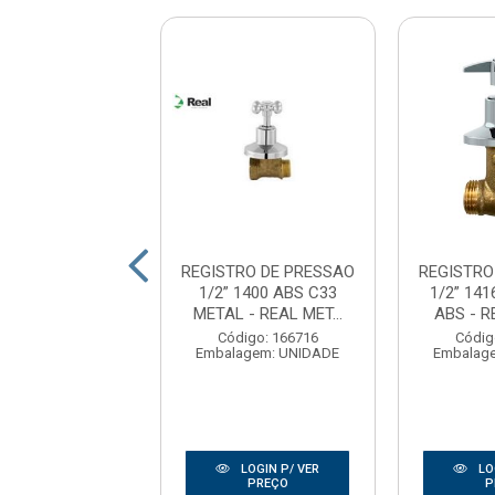
TRO DE GAVETA
REGISTRO DE PRESSAO
REGISTRO
METAL PRIMOR -
1/2” 1400 ABS C33
1/2” 14
DOCOL
METAL - REAL MET...
ABS - R
digo: 162411
Código: 166716
Códig
agem: UNIDADE
Embalagem: UNIDADE
Embalag
LOGIN P/ VER
LOGIN P/ VER
LO
PREÇO
PREÇO
P