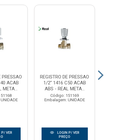
E PRESSAO
REGISTRO DE PRESSAO
REGISTRO DE 
C40 ACAB
1/2” 1416 C50 ACAB
1/2” 1416 
 META...
ABS - REAL META...
C/CANOPLA -
MET...
151168
Código: 151169
 UNIDADE
Embalagem: UNIDADE
Código: 15
Embalagem: U
 P/ VER
LOGIN P/ VER
LOGIN P/
ÇO
PREÇO
PREÇO