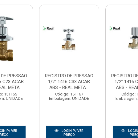
 DE PRESSAO
REGISTRO DE PRESSAO
REGISTRO D
16 C23 ACAB
1/2” 1416 C33 ACAB
1/2” 1416 
EAL META...
ABS - REAL META...
ABS - REAL
o: 151165
Código: 151167
Código: 
em: UNIDADE
Embalagem: UNIDADE
Embalagem:
GIN P/ VER
LOGIN P/ VER
LOGIN
REÇO
PREÇO
PRE