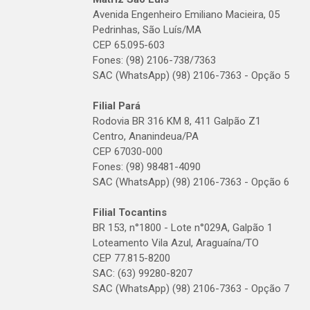
Avenida Engenheiro Emiliano Macieira, 05
Pedrinhas, São Luís/MA
CEP 65.095-603
Fones: (98) 2106-738/7363
SAC (WhatsApp) (98) 2106-7363 - Opção 5
Filial Pará
Rodovia BR 316 KM 8, 411 Galpão Z1
Centro, Ananindeua/PA
CEP 67030-000
Fones: (98) 98481-4090
SAC (WhatsApp) (98) 2106-7363 - Opção 6
Filial Tocantins
BR 153, n°1800 - Lote n°029A, Galpão 1
Loteamento Vila Azul, Araguaína/TO
CEP 77.815-8200
SAC: (63) 99280-8207
SAC (WhatsApp) (98) 2106-7363 - Opção 7