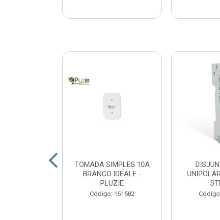
CA 1KG VIVA
TOMADA SIMPLES 10A
DISJUN
VIVA
BRANCO IDEALE -
UNIPOLAR
PLUZIE
ST
: 163527
Código: 151582
Código