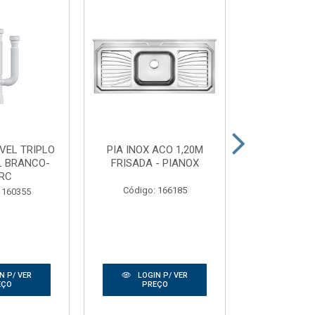
IVEL TRIPLO
PIA INOX ACO 1,20M
TELHA TRAN
L BRANCO-
FRISADA - PIANOX
0,50X2
RC
GRANP
Código: 166185
 160355
Código:
N P/ VER
LOGIN P/ VER
LOGIN
EÇO
PREÇO
PRE