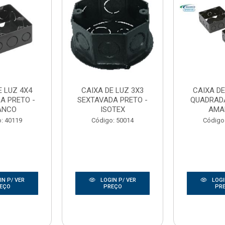
E LUZ 4X4
CAIXA DE LUZ 3X3
CAIXA DE
A PRETO -
SEXTAVADA PRETO -
QUADRADA
ANCO
ISOTEX
AMA
: 40119
Código: 50014
Código
N P/ VER
LOGIN P/ VER
LOGI
EÇO
PREÇO
PR