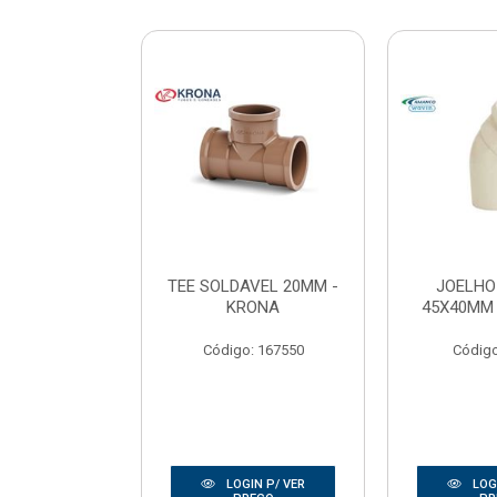
 ESGOTO
TEE SOLDAVEL 20MM -
JOELHO
M - AMANCO
KRONA
45X40MM
o: 40009
Código: 167550
Código
IN P/ VER
LOGIN P/ VER
LOGI