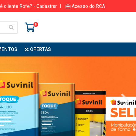
|
é cliente Rofe? - Cadastrar
Acesso do RCA
0
MENTOS
OFERTAS