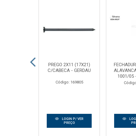
DEIRA SEMI
PREGO 2X11 (17X21)
FECHADUR
2,10 FRISADA
C/CABECA - GERDAU
ALAVANC
RTAS RIBE...
1001/05 
Código: 169805
: 165186
Código
IN P/ VER
LOGIN P/ VER
LOGI
REÇO
PREÇO
PR