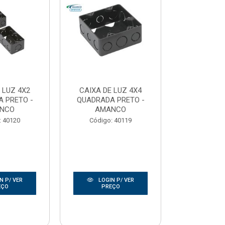
 LUZ 4X2
CAIXA DE LUZ 4X4
CAIXA DE
 PRETO -
QUADRADA PRETO -
SEXTAVADA
NCO
AMANCO
ISO
: 40120
Código: 40119
Código:
N P/ VER
LOGIN P/ VER
LOGIN
EÇO
PREÇO
PRE