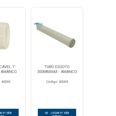
CAVEL 1”
TUBO ESGOTO
TEE SOLDAV
- AMANCO
300MMX6M - AMANCO
KRO
: 40095
Código: 40009
Código:
N P/ VER
LOGIN P/ VER
LOGIN