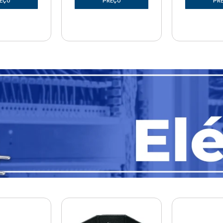
EÇO
PREÇO
PR