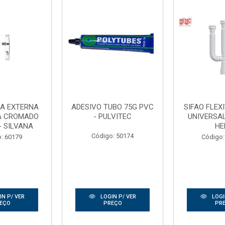
A EXTERNA
ADESIVO TUBO 75G PVC
SIFAO FLEX
A CROMADO
- PULVITEC
UNIVERSA
- SILVANA
HE
Código: 50174
: 60179
Código:
N P/ VER
LOGIN P/ VER
LOGI
EÇO
PREÇO
PR