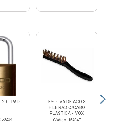
-20 - PADO
ESCOVA DE ACO 3
DESEMPENA
FILEIRAS C/CABO
DENTADA 
PLASTICA - VOX
12X25 
: 60204
Código: 154047
Código: