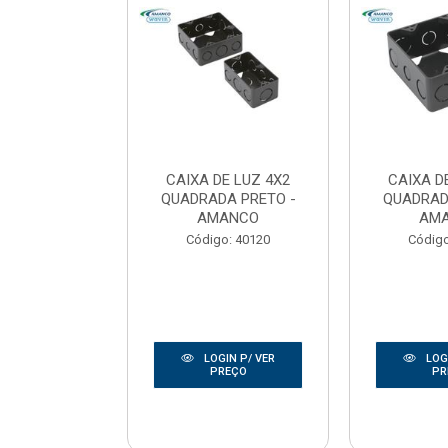
E LUZ 3X3
CAIXA DE LUZ 4X2
CAIXA D
DA PRETO -
QUADRADA PRETO -
QUADRAD
OTEX
AMANCO
AM
o: 50014
Código: 40120
Código
IN P/ VER
LOGIN P/ VER
LOGI
REÇO
PREÇO
PR