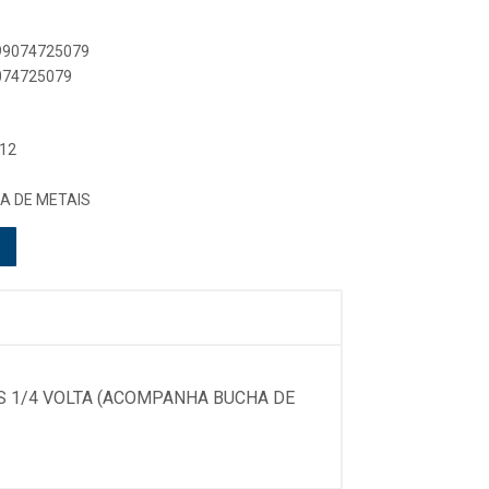
899074725079
9074725079
 12
A DE METAIS
S 1/4 VOLTA (ACOMPANHA BUCHA DE