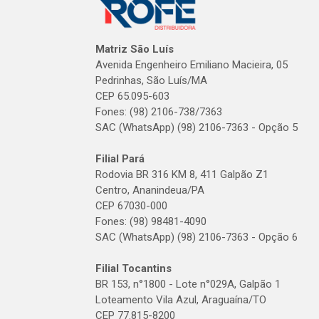
Matriz São Luís
Avenida Engenheiro Emiliano Macieira, 05
Pedrinhas, São Luís/MA
CEP 65.095-603
Fones: (98) 2106-738/7363
SAC (WhatsApp) (98) 2106-7363 - Opção 5
Filial Pará
Rodovia BR 316 KM 8, 411 Galpão Z1
Centro, Ananindeua/PA
CEP 67030-000
Fones: (98) 98481-4090
SAC (WhatsApp) (98) 2106-7363 - Opção 6
Filial Tocantins
BR 153, n°1800 - Lote n°029A, Galpão 1
Loteamento Vila Azul, Araguaína/TO
CEP 77.815-8200