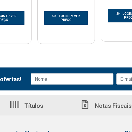
LOGIN
GIN P/ VER
LOGIN P/ VER
PRE
REÇO
PREÇO
ofertas!
Títulos
Notas Fiscais