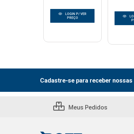
LOGIN P/ VER
LOGIN P/ VER
LO
PREÇO
PREÇO
P
Cadastre-se para receber nossas 
Meus Pedidos