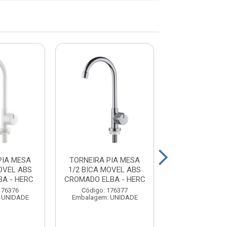
PIA MESA
TORNEIRA PIA MESA
TORNEIRA PI
OVEL ABS
1/2 BICA MOVEL ABS
1/4V ALAVANC
A - HERC
CROMADO ELBA - HERC
MOVEL ABS BR
CIVI...
176376
Código: 176377
 UNIDADE
Embalagem: UNIDADE
Código: 16
Embalagem: U