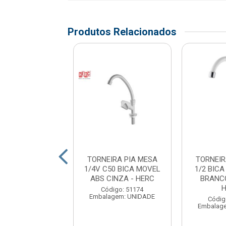
Produtos Relacionados
IRA PIA MESA
TORNEIRA PIA MESA
TORNEIR
 BICA MOVEL
1/4V C50 BICA MOVEL
1/2 BIC
/AREJADOR
ABS CINZA - HERC
BRANCO
TICULAD...
Código: 51174
Embalagem: UNIDADE
digo: 176244
Códig
agem: UNIDADE
Embalag