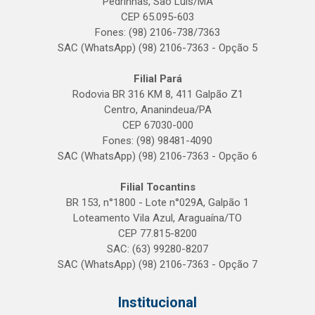
Pedrinhas, São Luís/MA
CEP 65.095-603
Fones: (98) 2106-738/7363
SAC (WhatsApp) (98) 2106-7363 - Opção 5
Filial Pará
Rodovia BR 316 KM 8, 411 Galpão Z1
Centro, Ananindeua/PA
CEP 67030-000
Fones: (98) 98481-4090
SAC (WhatsApp) (98) 2106-7363 - Opção 6
Filial Tocantins
BR 153, n°1800 - Lote n°029A, Galpão 1
Loteamento Vila Azul, Araguaína/TO
CEP 77.815-8200
SAC: (63) 99280-8207
SAC (WhatsApp) (98) 2106-7363 - Opção 7
Institucional