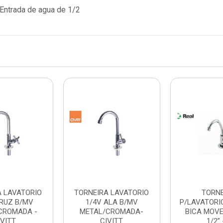
Entrada de agua de 1/2
A LAVATORIO
TORNEIRA LAVATORIO
TORN
CRUZ B/MV
1/4V ALA B/MV
P/LAVATORIO
CROMADA -
METAL/CROMADA-
BICA MOV
IVITT
CIVITT
1/2” -