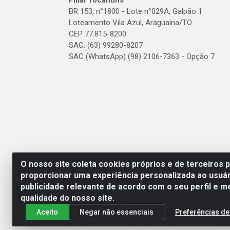
Filial Tocantins
BR 153, n°1800 - Lote n°029A, Galpão 1
Loteamento Vila Azul, Araguaína/TO
CEP 77.815-8200
SAC: (63) 99280-8207
SAC (WhatsApp) (98) 2106-7363 - Opção 7
O nosso site coleta cookies próprios e de terceiros 
proporcionar uma experiência personalizada ao usuár
publicidade relevante de acordo com o seu perfil e m
qualidade do nosso site.
Aceito
Negar não essenciais
Preferências de