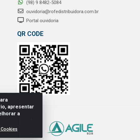
(98) 9 8482-5084
ouvidoria@rofedistribuidora.com.br
Portal ouvidoria
QR CODE
para
io, apresentar
elhorar a
 Cookies