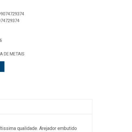
899074729374
9074729374
6
A DE METAIS
issima qualidade. Arejador embutido