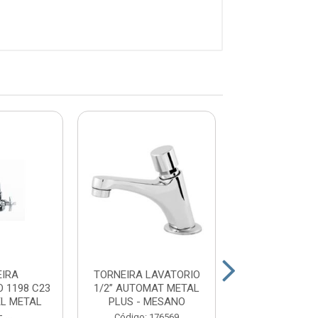
EIRA
TORNEIRA LAVATORIO
TORNEIR
 1198 C23
1/2” AUTOMAT METAL
P/LAVATORIO 1
EL METAL
PLUS - MESANO
METAL/ABS 1/2
 ...
ME...
Código: 176569