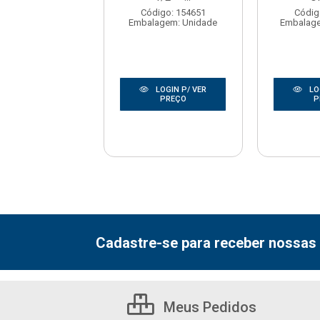
digo: 151860
Código: 154651
Códig
agem: UNIDADE
Embalagem: Unidade
Embalag
LOGIN P/ VER
LOGIN P/ VER
LO
PREÇO
PREÇO
P
Cadastre-se para receber nossas 
Meus Pedidos