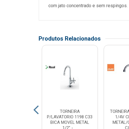
com jato concentrado e sem respingos. 
Produtos Relacionados
TORNEIRA
TORNEIRA
TORNEIR
VATORIO 1197
P/LAVATORIO 1198 C33
1/4V 
MATICA METAL
BICA MOVEL METAL
METAL/
NIOR 1/2”...
1/2” - ...
C