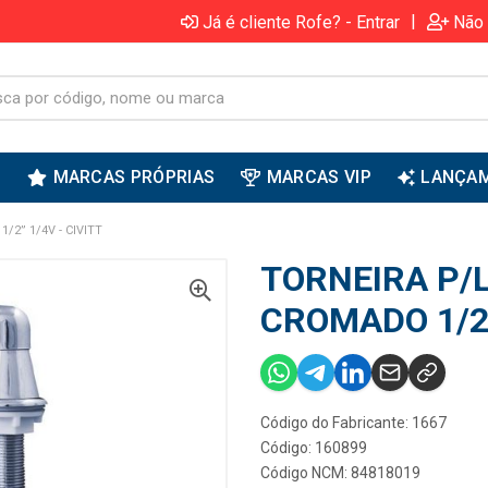
|
Já é cliente Rofe? - Entrar
Não 
S
MARCAS PRÓPRIAS
MARCAS VIP
LANÇA
2” 1/4V - CIVITT
TORNEIRA P/
CROMADO 1/2”
Código do Fabricante: 1667
Código: 160899
Código NCM: 84818019