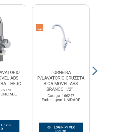
AVATORIO
TORNEIRA
TORNEIRA P/M
OVEL ABS
P/LAVATORIO CRUZETA
LAVAR 1/2”1/
BA - HERC
BICA MOVEL ABS
BRANCO PACIFI
BRANCO 1/2”...
176379
Código: 17
 UNIDADE
Embalagem: U
Código: 166247
Embalagem: UNIDADE
 P/ VER
LOGIN P/
LOGIN P/ VER
ÇO
PREÇO
PREÇO