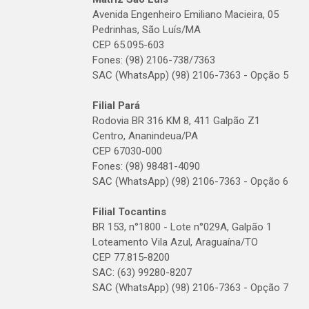
Avenida Engenheiro Emiliano Macieira, 05
Pedrinhas, São Luís/MA
CEP 65.095-603
Fones: (98) 2106-738/7363
SAC (WhatsApp) (98) 2106-7363 - Opção 5
Filial Pará
Rodovia BR 316 KM 8, 411 Galpão Z1
Centro, Ananindeua/PA
CEP 67030-000
Fones: (98) 98481-4090
SAC (WhatsApp) (98) 2106-7363 - Opção 6
Filial Tocantins
BR 153, n°1800 - Lote n°029A, Galpão 1
Loteamento Vila Azul, Araguaína/TO
CEP 77.815-8200
SAC: (63) 99280-8207
SAC (WhatsApp) (98) 2106-7363 - Opção 7