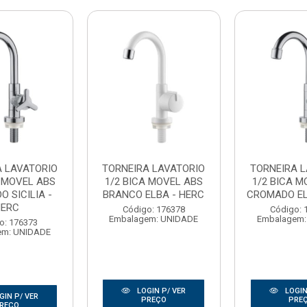
A LAVATORIO
TORNEIRA LAVATORIO
TORNEIRA L
A MOVEL ABS
1/2 BICA MOVEL ABS
1/2 BICA M
 SICILIA -
BRANCO ELBA - HERC
CROMADO EL
HERC
Código: 176378
Código: 
Embalagem: UNIDADE
Embalagem:
o: 176373
em: UNIDADE
LOGIN P/ VER
LOGIN
GIN P/ VER
PREÇO
PRE
REÇO