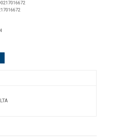
890217016672
0217016672
4
LTA