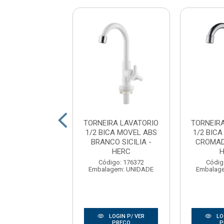
TORNEIRA
TORNEIRA LAVATORIO
TORNEIR
TORIO CRUZETA
1/2 BICA MOVEL ABS
1/2 BIC
A MOVEL ABS
BRANCO SICILIA -
CROMADO
MADO 1/2̶...
HERC
digo: 166227
Código: 176372
Códig
agem: UNIDADE
Embalagem: UNIDADE
Embalag
LOGIN P/ VER
LOGIN P/ VER
LO
PREÇO
PREÇO
P