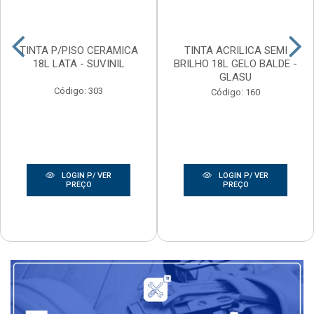
TINTA P/PISO CERAMICA
TINTA ACRILICA SEMI
18L LATA - SUVINIL
BRILHO 18L GELO BALDE -
GLASU
Código: 303
Código: 160
LOGIN P/ VER
LOGIN P/ VER
PREÇO
PREÇO