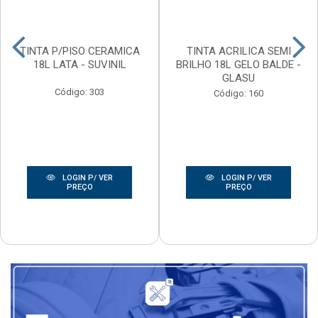
TINTA P/PISO CERAMICA
TINTA ACRILICA SEMI
18L LATA - SUVINIL
BRILHO 18L GELO BALDE -
GLASU
Código: 303
Código: 160
LOGIN P/ VER
LOGIN P/ VER
PREÇO
PREÇO