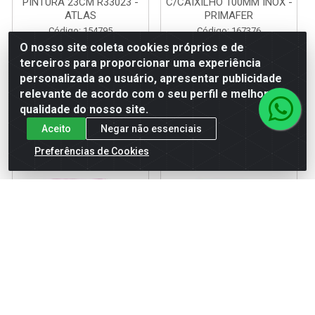
PINTURA 23CM R33023 -
C/CAIXILHO 100MM INOX -
ATLAS
PRIMAFER
Código: 154795
Código: 167376
Embalagem: UNIDADE
Embalagem: UNIDADE
O nosso site coleta cookies próprios e de
terceiros para proporcionar uma experiência
personalizada ao usuário, apresentar publicidade
LOGIN P/ VER
LOGIN P/ VER
relevante de acordo com o seu perfil e melhorar a
PREÇO
PREÇO
qualidade do nosso site.
Aceito
Negar não essenciais
Preferências de Cookies