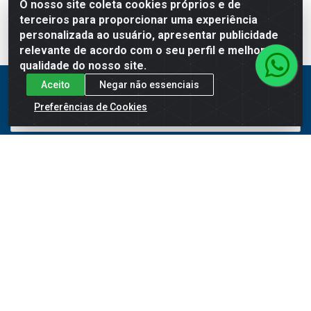
O nosso site coleta cookies próprios e de
terceiros para proporcionar uma experiência
personalizada ao usuário, apresentar publicidade
relevante de acordo com o seu perfil e melhorar a
qualidade do nosso site.
Cadastre-se para receber nossas ofertas!
Aceito
Negar não essenciais
Preferências de Cookies
Meus Pedidos
Títulos
Notas Fiscais