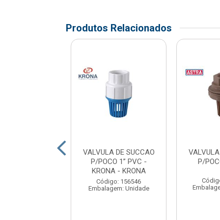
Produtos Relacionados
LA DE SUCCAO
VALVULA DE SUCCAO
VALVULA
O 1” PP ASTRA
P/POCO 1” PVC -
P/POC
KRONA - KRONA
digo: 171627
Códig
Código: 156546
agem: UNIDADE
Embalag
Embalagem: Unidade