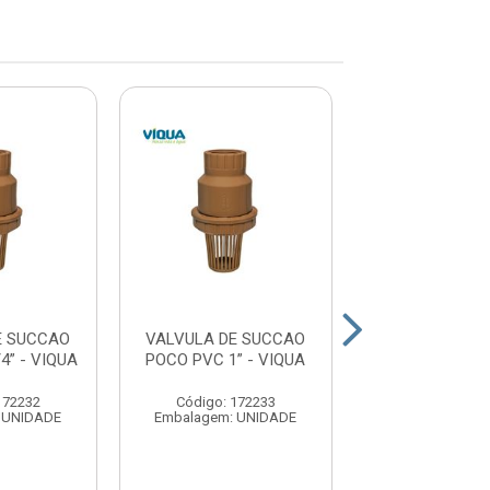
E SUCCAO
VALVULA DE SUCCAO
VALVULA DE 
4” - VIQUA
POCO PVC 1” - VIQUA
POCO PVC 1.1
VIQUA
172232
Código: 172233
Código: 172
 UNIDADE
Embalagem: UNIDADE
Embalagem: U