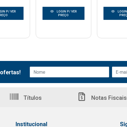
GIN P/ VER
LOGIN P/ VER
LOGIN
REÇO
PREÇO
PRE
ofertas!
Títulos
Notas Fiscais
Institucional
Si