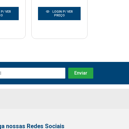
 P/ VER
LOGIN P/ VER
LOGIN P/
ÇO
PREÇO
PREÇO
ga nossas Redes Sociais