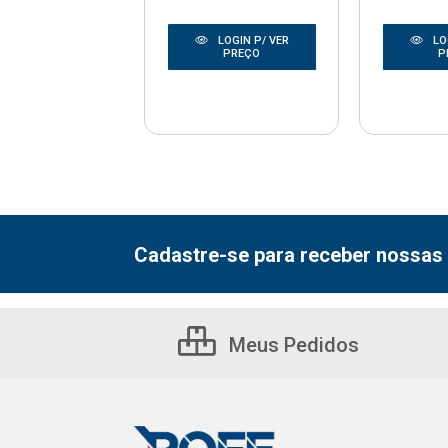
LOGIN P/ VER
LOGIN P/ VER
LO
PREÇO
PREÇO
P
Cadastre-se para receber nossas 
Meus Pedidos