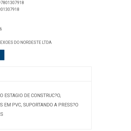
897801307918
7801307918
6
NEXOES DO NORDESTE LTDA
NO ESTAGIO DE CONSTRUC?O,
OS EM PVC, SUPORTANDO A PRESS?O
AS