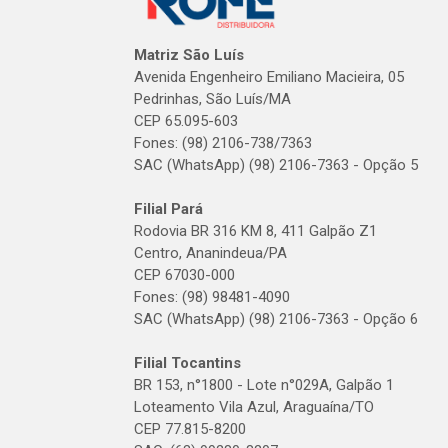
Matriz São Luís
Avenida Engenheiro Emiliano Macieira, 05
Pedrinhas, São Luís/MA
CEP 65.095-603
Fones: (98) 2106-738/7363
SAC (WhatsApp) (98) 2106-7363 - Opção 5
Filial Pará
Rodovia BR 316 KM 8, 411 Galpão Z1
Centro, Ananindeua/PA
CEP 67030-000
Fones: (98) 98481-4090
SAC (WhatsApp) (98) 2106-7363 - Opção 6
Filial Tocantins
BR 153, n°1800 - Lote n°029A, Galpão 1
Loteamento Vila Azul, Araguaína/TO
CEP 77.815-8200