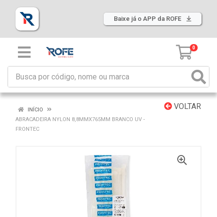
Baixe já o APP da ROFE
0
VOLTAR
INÍCIO
ABRACADEIRA NYLON 8,8MMX765MM BRANCO UV -
FRONTEC