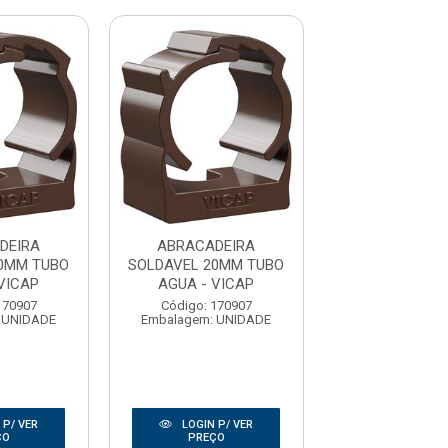
DEIRA
ABRACADEIRA
ABRACADE
0MM TUBO
SOLDAVEL 20MM TUBO
SOLDAVEL 20M
VICAP
AGUA - VICAP
AGUA - VI
170907
Código: 170907
Código: 170
 UNIDADE
Embalagem: UNIDADE
Embalagem: U
 P/ VER
LOGIN P/ VER
LOGIN P/
ÇO
PREÇO
PREÇO