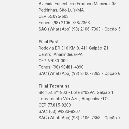
Avenida Engenheiro Emiliano Macieira, 05
Pedrinhas, São Luís/MA
CEP 65.095-603
Fones: (98) 2106-738/7363
SAC (WhatsApp) (98) 2106-7363 - Opção 5
Filial Pará
Rodovia BR 316 KM 8, 411 Galpão Z1
Centro, Ananindeua/PA
CEP 67030-000
Fones: (98) 98481-4090
SAC (WhatsApp) (98) 2106-7363 - Opção 6
Filial Tocantins
BR 153, n°1800 - Lote n°029A, Galpão 1
Loteamento Vila Azul, Araguaína/TO
CEP 77.815-8200
SAC: (63) 99280-8207
SAC (WhatsApp) (98) 2106-7363 - Opção 7