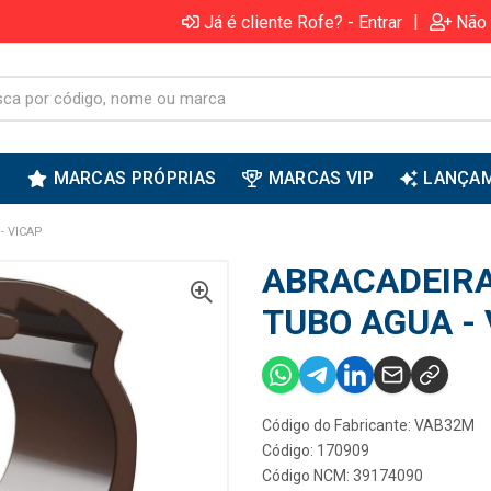
|
Já é cliente Rofe? - Entrar
Não 
S
MARCAS PRÓPRIAS
MARCAS VIP
LANÇA
- VICAP
ABRACADEIR
TUBO AGUA - 
Código do Fabricante: VAB32M
Código: 170909
Código NCM: 39174090