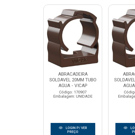
RACADEIRA
ABRACADEIRA
ABRA
VEL 20MM TUBO
SOLDAVEL 20MM TUBO
SOLDAVE
UA - VICAP
AGUA - VICAP
AGUA
digo: 170907
Código: 170907
Códig
agem: UNIDADE
Embalagem: UNIDADE
Embalag
LOGIN P/ VER
LOGIN P/ VER
LO
PREÇO
PREÇO
P