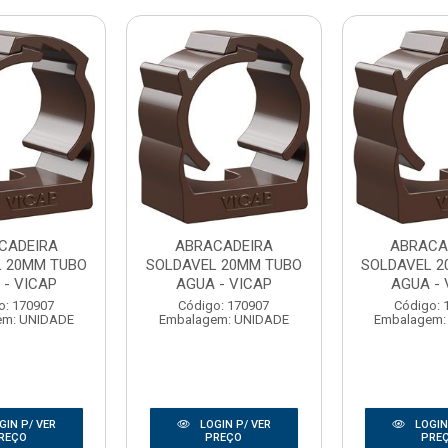
CADEIRA
ABRACADEIRA
ABRACA
L 20MM TUBO
SOLDAVEL 20MM TUBO
SOLDAVEL 2
 - VICAP
AGUA - VICAP
AGUA - 
o: 170907
Código: 170907
Código: 
em: UNIDADE
Embalagem: UNIDADE
Embalagem:
GIN P/ VER
LOGIN P/ VER
LOGIN
REÇO
PREÇO
PRE