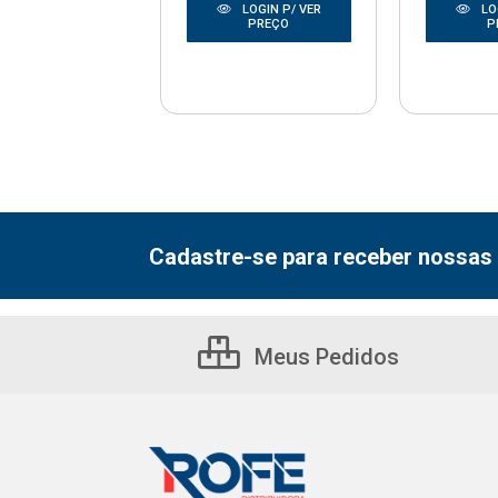
LOGIN P/ VER
LO
LOGIN P/ VER
PREÇO
P
PREÇO
Cadastre-se para receber nossas 
Meus Pedidos