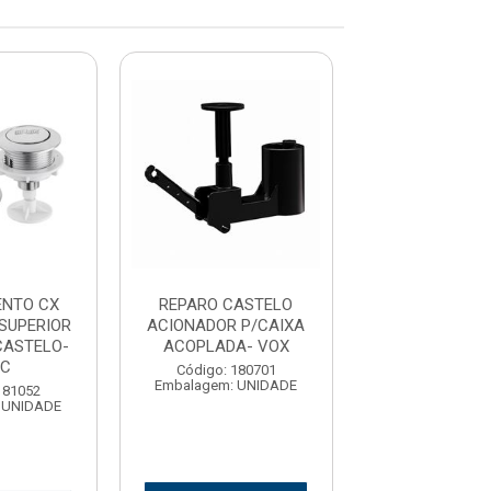
ENTO CX
REPARO CASTELO
ACIONAMENTO
SUPERIOR
ACIONADOR P/CAIXA
ACOPLADA SU
CASTELO-
ACOPLADA- VOX
CROMADO -
RC
Código: 180701
Código: 180
Embalagem: UNIDADE
Embalagem: U
181052
 UNIDADE