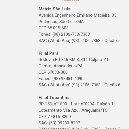
Matriz São Luís
Avenida Engenheiro Emiliano Macieira, 05
Pedrinhas, São Luís/MA
CEP 65.095-603
Fones: (98) 2106-738/7363
SAC (WhatsApp) (98) 2106-7363 - Opção 5
Filial Pará
Rodovia BR 316 KM 8, 411 Galpão Z1
Centro, Ananindeua/PA
CEP 67030-000
Fones: (98) 98481-4090
SAC (WhatsApp) (98) 2106-7363 - Opção 6
Filial Tocantins
BR 153, n°1800 - Lote n°029A, Galpão 1
Loteamento Vila Azul, Araguaína/TO
CEP 77.815-8200
SAC: (63) 99280-8207