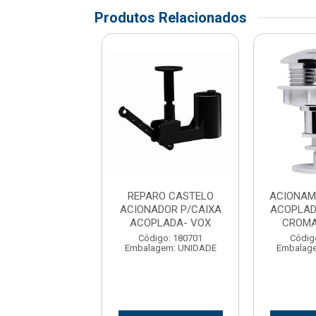
Produtos Relacionados
NAMENTO CX
REPARO CASTELO
ACIONAM
ADA SUPERIOR
ACIONADOR P/CAIXA
ACOPLAD
DO CASTELO-
ACOPLADA- VOX
CROMA
HERC
Código: 180701
Códig
Embalagem: UNIDADE
Embalag
digo: 181052
agem: UNIDADE