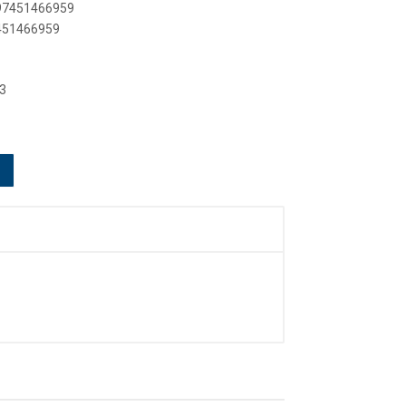
897451466959
7451466959
3