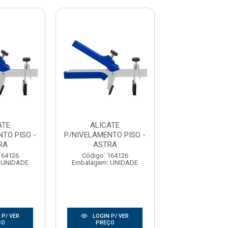
ATE
ALICATE
ALICAT
TO PISO -
P/NIVELAMENTO PISO -
P/NIVELAMENTO
RA
ASTRA
ASTRA
164126
Código: 164126
Código: 164
 UNIDADE
Embalagem: UNIDADE
Embalagem: U
 P/ VER
LOGIN P/ VER
LOGIN P/
ÇO
PREÇO
PREÇO