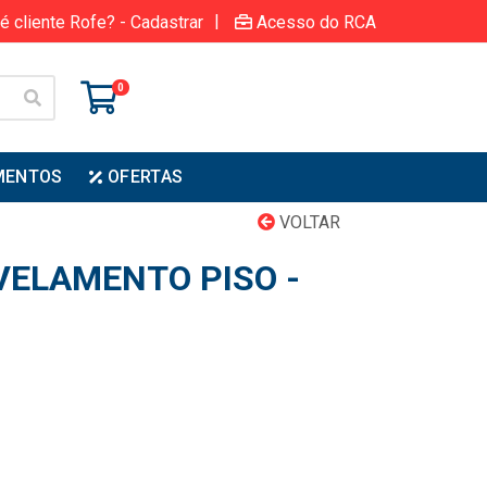
|
é cliente Rofe? - Cadastrar
Acesso do RCA
0
MENTOS
OFERTAS
VOLTAR
VELAMENTO PISO -