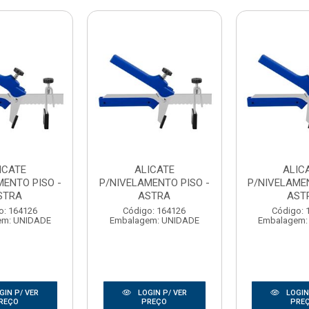
ICATE
ALICATE
ALIC
MENTO PISO -
P/NIVELAMENTO PISO -
P/NIVELAMEN
STRA
ASTRA
AST
o: 164126
Código: 164126
Código: 
em: UNIDADE
Embalagem: UNIDADE
Embalagem:
GIN P/ VER
LOGIN P/ VER
LOGIN
REÇO
PREÇO
PRE