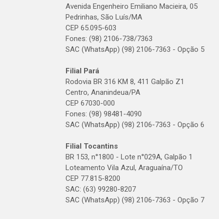
Avenida Engenheiro Emiliano Macieira, 05
Pedrinhas, São Luís/MA
CEP 65.095-603
Fones: (98) 2106-738/7363
SAC (WhatsApp) (98) 2106-7363 - Opção 5
Filial Pará
Rodovia BR 316 KM 8, 411 Galpão Z1
Centro, Ananindeua/PA
CEP 67030-000
Fones: (98) 98481-4090
SAC (WhatsApp) (98) 2106-7363 - Opção 6
Filial Tocantins
BR 153, n°1800 - Lote n°029A, Galpão 1
Loteamento Vila Azul, Araguaína/TO
CEP 77.815-8200
SAC: (63) 99280-8207
SAC (WhatsApp) (98) 2106-7363 - Opção 7