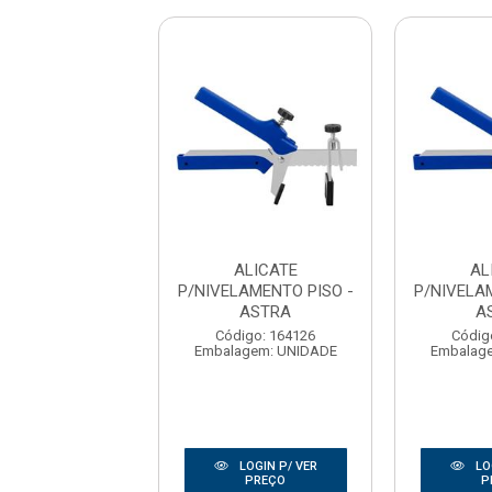
ALICATE
ALICATE
AL
LAMENTO PISO -
P/NIVELAMENTO PISO -
P/NIVELA
ASTRA
ASTRA
A
digo: 164126
Código: 164126
Códig
agem: UNIDADE
Embalagem: UNIDADE
Embalag
LOGIN P/ VER
LOGIN P/ VER
LO
PREÇO
PREÇO
P