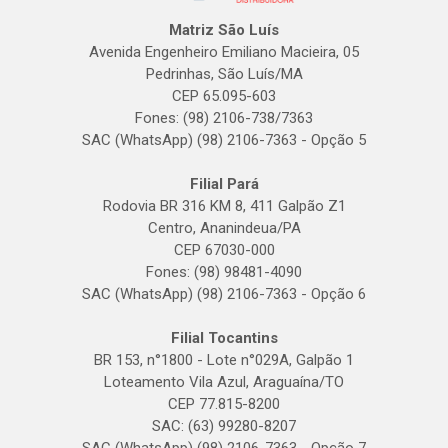
Matriz São Luís
Avenida Engenheiro Emiliano Macieira, 05
Pedrinhas, São Luís/MA
CEP 65.095-603
Fones: (98) 2106-738/7363
SAC (WhatsApp) (98) 2106-7363 - Opção 5
Filial Pará
Rodovia BR 316 KM 8, 411 Galpão Z1
Centro, Ananindeua/PA
CEP 67030-000
Fones: (98) 98481-4090
SAC (WhatsApp) (98) 2106-7363 - Opção 6
Filial Tocantins
BR 153, n°1800 - Lote n°029A, Galpão 1
Loteamento Vila Azul, Araguaína/TO
CEP 77.815-8200
SAC: (63) 99280-8207