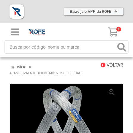
Baixe já o APP da ROFE
0
VOLTAR
INÍCIO
ARAME OVALADO 1000M 14X16 LISO - GERDAU