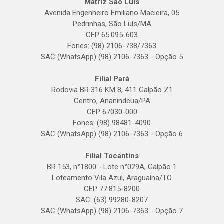
Matriz São Luís
Avenida Engenheiro Emiliano Macieira, 05
Pedrinhas, São Luís/MA
CEP 65.095-603
Fones: (98) 2106-738/7363
SAC (WhatsApp) (98) 2106-7363 - Opção 5
Filial Pará
Rodovia BR 316 KM 8, 411 Galpão Z1
Centro, Ananindeua/PA
CEP 67030-000
Fones: (98) 98481-4090
SAC (WhatsApp) (98) 2106-7363 - Opção 6
Filial Tocantins
BR 153, n°1800 - Lote n°029A, Galpão 1
Loteamento Vila Azul, Araguaína/TO
CEP 77.815-8200
SAC: (63) 99280-8207
SAC (WhatsApp) (98) 2106-7363 - Opção 7