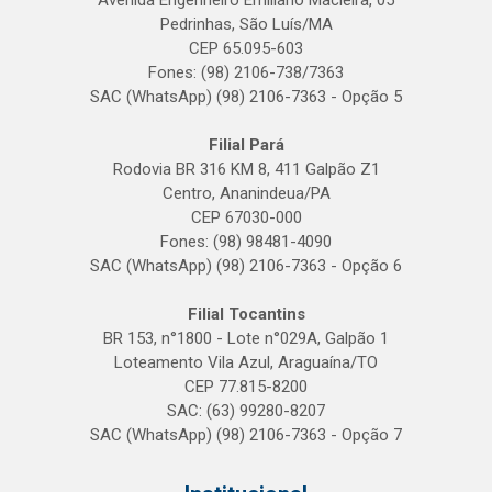
Avenida Engenheiro Emiliano Macieira, 05
Pedrinhas, São Luís/MA
CEP 65.095-603
Fones: (98) 2106-738/7363
SAC (WhatsApp) (98) 2106-7363 - Opção 5
Filial Pará
Rodovia BR 316 KM 8, 411 Galpão Z1
Centro, Ananindeua/PA
CEP 67030-000
Fones: (98) 98481-4090
SAC (WhatsApp) (98) 2106-7363 - Opção 6
Filial Tocantins
BR 153, n°1800 - Lote n°029A, Galpão 1
Loteamento Vila Azul, Araguaína/TO
CEP 77.815-8200
SAC: (63) 99280-8207
SAC (WhatsApp) (98) 2106-7363 - Opção 7