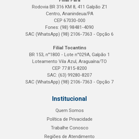
Filial Pará
Rodovia BR 316 KM 8, 411 Galpão Z1
Centro, Ananindeua/PA
CEP 67030-000
Fones: (98) 98481-4090
SAC (WhatsApp) (98) 2106-7363 - Opção 6
Filial Tocantins
BR 153, n°1800 - Lote n°029A, Galpão 1
Loteamento Vila Azul, Araguaína/TO
CEP 77.815-8200
SAC: (63) 99280-8207
SAC (WhatsApp) (98) 2106-7363 - Opção 7
Institucional
Quem Somos
Política de Privacidade
Trabalhe Conosco
Regiões de Atendimento