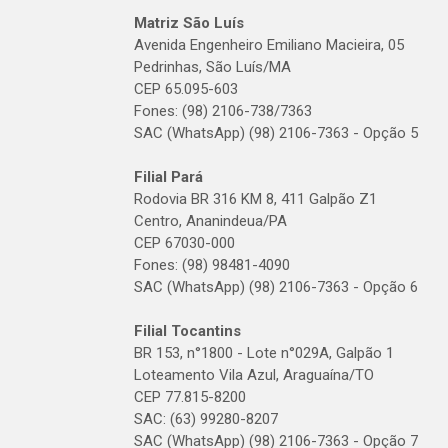
Matriz São Luís
Avenida Engenheiro Emiliano Macieira, 05
Pedrinhas, São Luís/MA
CEP 65.095-603
Fones: (98) 2106-738/7363
SAC (WhatsApp) (98) 2106-7363 - Opção 5
Filial Pará
Rodovia BR 316 KM 8, 411 Galpão Z1
Centro, Ananindeua/PA
CEP 67030-000
Fones: (98) 98481-4090
SAC (WhatsApp) (98) 2106-7363 - Opção 6
Filial Tocantins
BR 153, n°1800 - Lote n°029A, Galpão 1
Loteamento Vila Azul, Araguaína/TO
CEP 77.815-8200
SAC: (63) 99280-8207
SAC (WhatsApp) (98) 2106-7363 - Opção 7