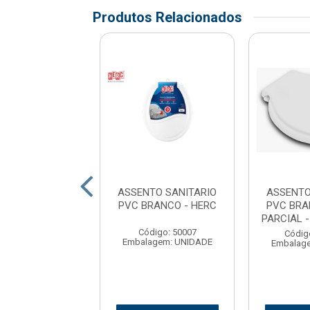
Produtos Relacionados
TO SANITARIO
ASSENTO SANITARIO
ASSENTO
RANCO MUNDIAL
PVC BRANCO - HERC
PVC BRA
 AMANCO
PARCIAL 
Código: 50007
digo: 40144
Códig
Embalagem: UNIDADE
agem: Unidade
Embalag