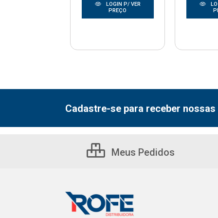
LOGIN P/ VER
LOGIN P/ VER
LO
PREÇO
PREÇO
P
Cadastre-se para receber nossas 
Meus Pedidos