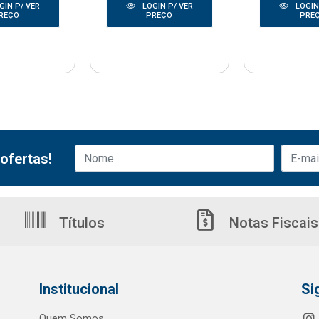
GIN P/ VER
LOGIN P/ VER
LOGIN
REÇO
PREÇO
PRE
ofertas!
Títulos
Notas Fiscais
Institucional
Si
Quem Somos