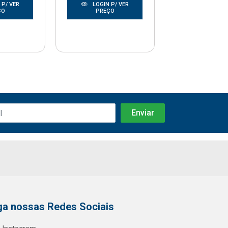
 P/ VER
LOGIN P/ VER
LOGIN P/
ÇO
PREÇO
PREÇO
ga nossas Redes Sociais