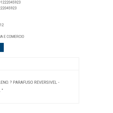
891222045923
1222045923
 12
IA E COMERCIO
ENO. ? PARAFUSO REVERSIVEL -
 "