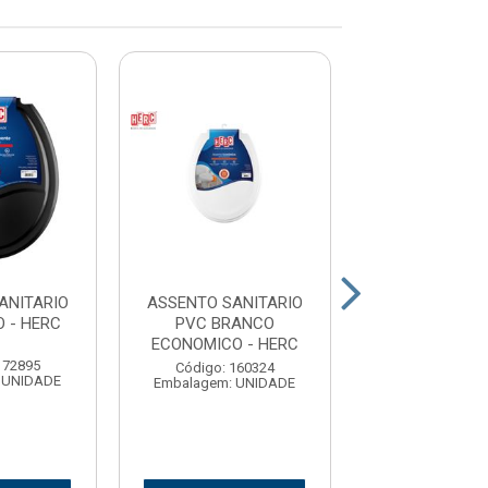
ANITARIO
ASSENTO SANITARIO
ASSENTO SAN
 - HERC
PVC BRANCO
PVC BCO PRE
ECONOMICO - HERC
KRONA
172895
Código: 160324
Código: 161
 UNIDADE
Embalagem: UNIDADE
Embalagem: U