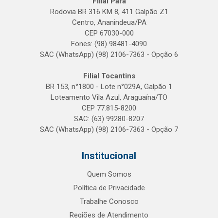
Filial Pará
Rodovia BR 316 KM 8, 411 Galpão Z1
Centro, Ananindeua/PA
CEP 67030-000
Fones: (98) 98481-4090
SAC (WhatsApp) (98) 2106-7363 - Opção 6
Filial Tocantins
BR 153, n°1800 - Lote n°029A, Galpão 1
Loteamento Vila Azul, Araguaína/TO
CEP 77.815-8200
SAC: (63) 99280-8207
SAC (WhatsApp) (98) 2106-7363 - Opção 7
Institucional
Quem Somos
Política de Privacidade
Trabalhe Conosco
Regiões de Atendimento