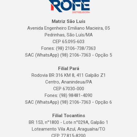
Matriz São Luís
Avenida Engenheiro Emiliano Macieira, 05
Pedrinhas, São Luís/MA
CEP 65.095-603
Fones: (98) 2106-738/7363
SAC (WhatsApp) (98) 2106-7363 - Opção 5
Filial Pará
Rodovia BR 316 KM 8, 411 Galpão Z1
Centro, Ananindeua/PA
CEP 67030-000
Fones: (98) 98481-4090
SAC (WhatsApp) (98) 2106-7363 - Opção 6
Filial Tocantins
BR 153, n°1800 - Lote n°029A, Galpão 1
Loteamento Vila Azul, Araguaína/TO
CEP 77.815-8200