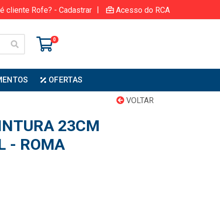
|
é cliente Rofe? - Cadastrar
Acesso do RCA
0
MENTOS
OFERTAS
VOLTAR
INTURA 23CM
L - ROMA