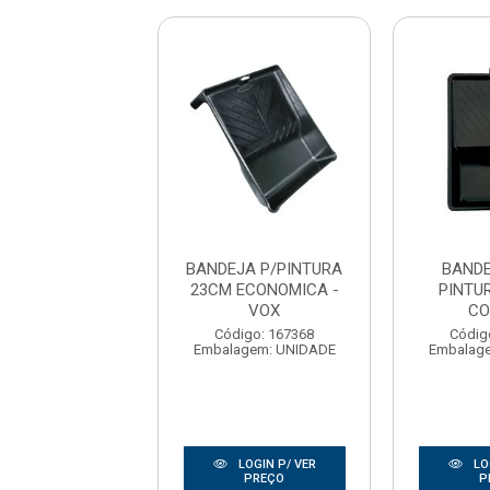
DEJA 37CM
BANDEJA P/PINTURA
BANDE
RA ROLO- VOX
23CM ECONOMICA -
PINTU
VOX
CO
digo: 169568
Código: 167368
Códig
agem: UNIDADE
Embalagem: UNIDADE
Embalag
LOGIN P/ VER
LOGIN P/ VER
LO
PREÇO
PREÇO
P