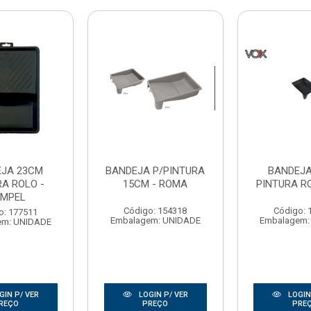
JA 23CM
BANDEJA P/PINTURA
BANDEJA
RA ROLO -
15CM - ROMA
PINTURA R
MPEL
Código: 154318
Código: 
o: 177511
Embalagem: UNIDADE
Embalagem:
em: UNIDADE
GIN P/ VER
LOGIN P/ VER
LOGIN
REÇO
PREÇO
PRE