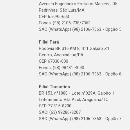
Avenida Engenheiro Emiliano Macieira, 05
Pedrinhas, São Luís/MA
CEP 65.095-603
Fones: (98) 2106-738/7363
SAC (WhatsApp) (98) 2106-7363 - Opção 5
Filial Pará
Rodovia BR 316 KM 8, 411 Galpão Z1
Centro, Ananindeua/PA
CEP 67030-000
Fones: (98) 98481-4090
SAC (WhatsApp) (98) 2106-7363 - Opção 6
Filial Tocantins
BR 153, n°1800 - Lote n°029A, Galpão 1
Loteamento Vila Azul, Araguaína/TO
CEP 77.815-8200
SAC: (63) 99280-8207
SAC (WhatsApp) (98) 2106-7363 - Opção 7