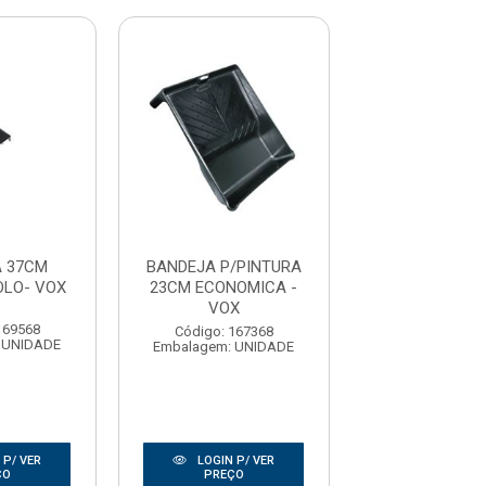
 37CM
BANDEJA P/PINTURA
BANDEJA 2
OLO- VOX
23CM ECONOMICA -
PINTURA RO
VOX
COMPE
169568
Código: 167368
Código: 177
 UNIDADE
Embalagem: UNIDADE
Embalagem: U
 P/ VER
LOGIN P/ VER
LOGIN P/
ÇO
PREÇO
PREÇO