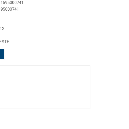
891595000741
1595000741
 12
ESTE