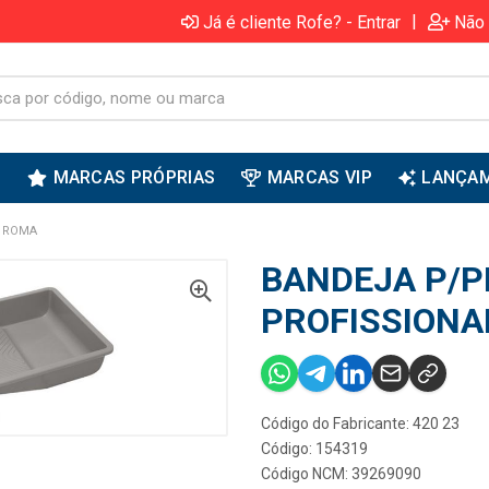
|
Já é cliente Rofe? - Entrar
Não 
S
MARCAS PRÓPRIAS
MARCAS VIP
LANÇA
- ROMA
BANDEJA P/P
PROFISSIONA
Código do Fabricante: 420 23
Código: 154319
Código NCM: 39269090