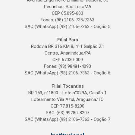
Avenida Engenheiro Emiliano Macieira, 05
Pedrinhas, São Luís/MA
CEP 65.095-603
Fones: (98) 2106-738/7363
SAC (WhatsApp) (98) 2106-7363 - Opção 5
Filial Pará
Rodovia BR 316 KM 8, 411 Galpão Z1
Centro, Ananindeua/PA
CEP 67030-000
Fones: (98) 98481-4090
SAC (WhatsApp) (98) 2106-7363 - Opção 6
Filial Tocantins
BR 153, n°1800 - Lote n°029A, Galpão 1
Loteamento Vila Azul, Araguaína/TO
CEP 77.815-8200
SAC: (63) 99280-8207
SAC (WhatsApp) (98) 2106-7363 - Opção 7