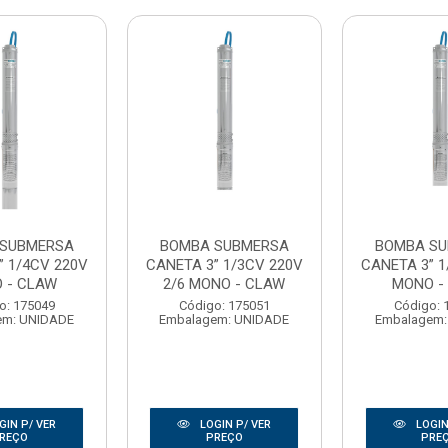
 SUBMERSA
BOMBA SUBMERSA
BOMBA S
” 1/4CV 220V
CANETA 3” 1/3CV 220V
CANETA 3” 1
 - CLAW
2/6 MONO - CLAW
MONO -
o: 175049
Código: 175051
Código: 
em: UNIDADE
Embalagem: UNIDADE
Embalagem:
GIN P/ VER
LOGIN P/ VER
LOGIN
REÇO
PREÇO
PRE