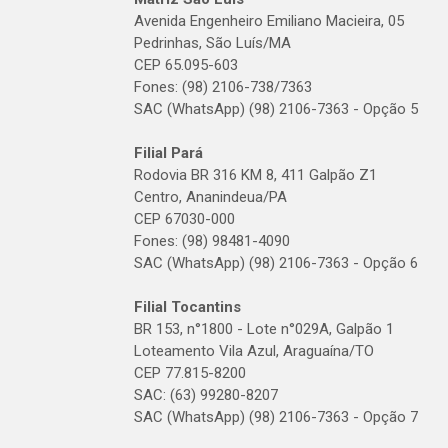
Avenida Engenheiro Emiliano Macieira, 05
Pedrinhas, São Luís/MA
CEP 65.095-603
Fones: (98) 2106-738/7363
SAC (WhatsApp) (98) 2106-7363 - Opção 5
Filial Pará
Rodovia BR 316 KM 8, 411 Galpão Z1
Centro, Ananindeua/PA
CEP 67030-000
Fones: (98) 98481-4090
SAC (WhatsApp) (98) 2106-7363 - Opção 6
Filial Tocantins
BR 153, n°1800 - Lote n°029A, Galpão 1
Loteamento Vila Azul, Araguaína/TO
CEP 77.815-8200
SAC: (63) 99280-8207
SAC (WhatsApp) (98) 2106-7363 - Opção 7