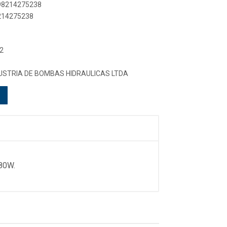
898214275238
8214275238
2
DUSTRIA DE BOMBAS HIDRAULICAS LTDA
80W.