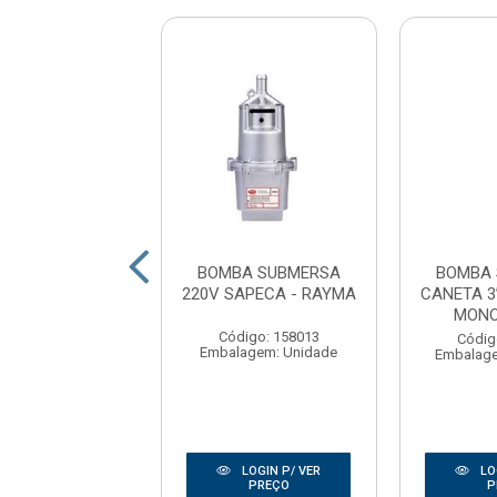
A SUBMERSA
BOMBA SUBMERSA
BOMBA
APPO ECCO 500
220V SAPECA - RAYMA
CANETA 3
* - ANAUGER
MONO
Código: 158013
digo: 172416
Códig
Embalagem: Unidade
agem: UNIDADE
Embalag
LOGIN P/ VER
LOGIN P/ VER
LO
PREÇO
PREÇO
P