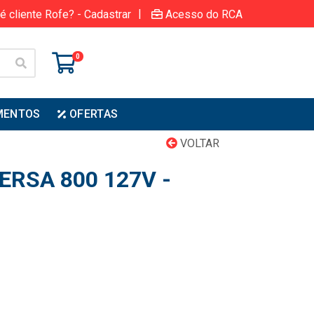
|
é cliente Rofe? - Cadastrar
Acesso do RCA
0
MENTOS
OFERTAS
VOLTAR
RSA 800 127V -