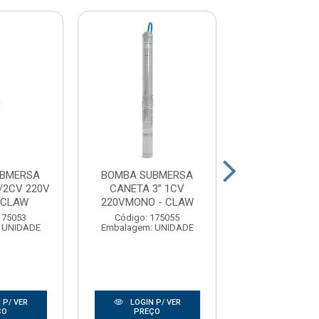
UBMERSA
BOMBA SUBMERSA
BOMBA SUB
/2CV 220V
CANETA 3” 1CV
CANETA 3” 1,5
 CLAW
220VMONO - CLAW
MONO - C
175053
Código: 175055
Código: 17
 UNIDADE
Embalagem: UNIDADE
Embalagem: U
 P/ VER
LOGIN P/ VER
LOGIN P/
ÇO
PREÇO
PREÇO