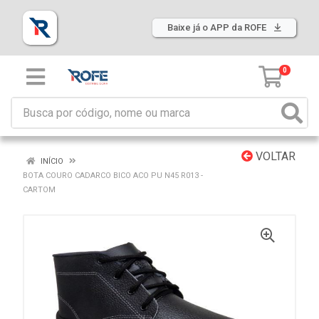
Baixe já o APP da ROFE
0
VOLTAR
INÍCIO
BOTA COURO CADARCO BICO ACO PU N45 R013 -
CARTOM