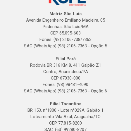
Matriz São Luís
Avenida Engenheiro Emiliano Macieira, 05
Pedrinhas, São Luís/MA
CEP 65.095-603
Fones: (98) 2106-738/7363
SAC (WhatsApp) (98) 2106-7363 - Opção 5
Filial Pará
Rodovia BR 316 KM 8, 411 Galpão Z1
Centro, Ananindeua/PA
CEP 67030-000
Fones: (98) 98481-4090
SAC (WhatsApp) (98) 2106-7363 - Opção 6
Filial Tocantins
BR 153, n°1800 - Lote n°029A, Galpão 1
Loteamento Vila Azul, Araguaína/TO
CEP 77.815-8200
SAC: (63) 99280-8207